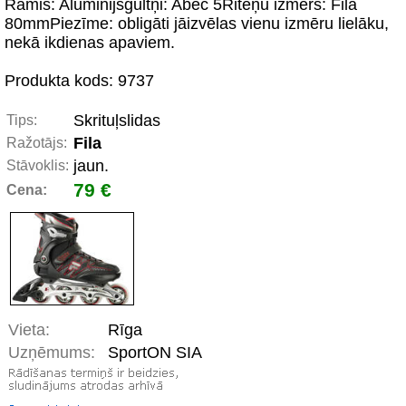
Rāmis: Aluminijsgultņi: Abec 5Riteņu izmērs: Fila
80mmPiezīme: obligāti jāizvēlas vienu izmēru lielāku,
nekā ikdienas apaviem.
Produkta kods: 9737
Skrituļslidas
Tips:
Fila
Ražotājs:
jaun.
Stāvoklis:
79 €
Cena:
Vieta:
Rīga
Uzņēmums:
SportON SIA