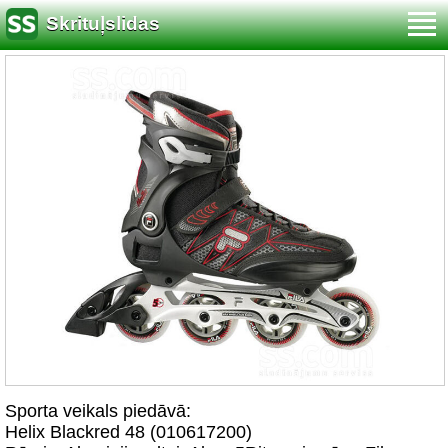
Skrituļslidas
Sporta veikals piedāvā:
Helix Blackred 48 (010617200)