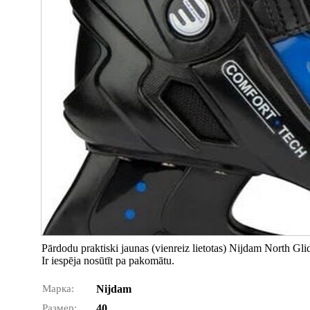
Pārdodu praktiski jaunas (vienreiz lietotas) Nijdam North Glid
Ir iespēja nosūtīt pa pakomātu.
Марка:
Nijdam
Размер:
40