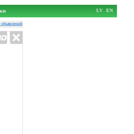
ки
LV
EN
у объявлений