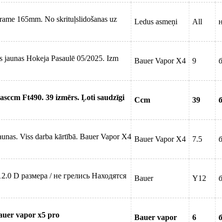
Frame 165mm. No skrituļslidošanas uz
Ledus asmeņi
All
ktas jaunas Hokeja Pasaulē 05/2025. Izm
Bauer Vapor X4
9
б
dasccm Ft490. 39 izmērs. Ļoti saudzīgi
Ccm
39
б
jaunas. Viss darba kārtībā. Bauer Vapor X4
Bauer Vapor X4
7.5
б
2.0 D размера / не грелись Находятся
Bauer
Y12
б
Bauer vapor x5 pro
Bauer vapor
6
б