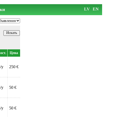
ки
LV
EN
ост.
Цена
/у
250 €
/у
50 €
/у
50 €