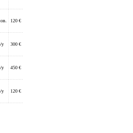
нов.
120 €
/у
300 €
/у
450 €
/у
120 €