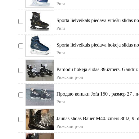
Рига
Sporta lielveikals piedava vīriešu slidas n
Рига
Sporta lielveikals piedava hokeja slidas n
Рига
Pārdodu hokeja slidas 39.izmērs. Gandrīz n
Рижский р-он
Продаю коньки Jofa 150 , размер 27 , по
150,
Рига
Jaunas slidas Bauer M40.izmērs 8fit2, 9.5fi
Рижский р-он