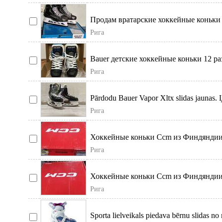
Продам вратарские хоккейные коньки B
состоянии
Рига
Bauer детские хоккейные коньки 12 раз
состоянии.
Рига
Pārdodu Bauer Vapor Xltx slidas jaunas. Ļ
e
Рига
Хоккейные коньки Ccm из Финдяндии. S
Новые в упако
Рига
Хоккейные коньки Ccm из Финдяндии. 3
Цена оконч
Рига
Sporta lielveikals piedava bērnu slidas no