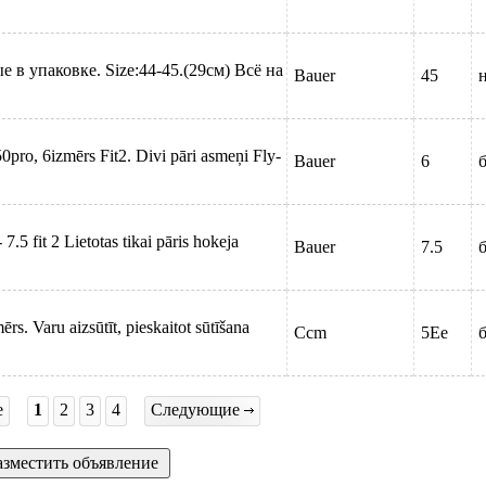
 в упаковке. Size:44-45.(29см) Всё на
Bauer
45
pro, 6izmērs Fit2. Divi pāri asmeņi Fly-
Bauer
6
б
7.5 fit 2 Lietotas tikai pāris hokeja
Bauer
7.5
б
rs. Varu aizsūtīt, pieskaitot sūtīšana
Ccm
5Ee
б
е
1
2
3
4
Следующие