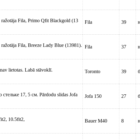
o ražotāja Fila, Primo Qfit Blackgold (13
Fila
39
o ražotāja Fila, Breeze Lady Blue (13981).
Fila
37
av lietotas. Labā stāvoklī.
Toronto
39
б
 стельке 17, 5 см. Pārdodu slidas Jofa
Jofa 150
27
б
t2, 10.5fit2,
Bauer M40
8