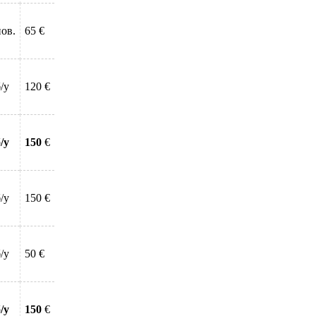
нов.
65 €
/у
120 €
/у
150
€
/у
150 €
/у
50 €
/у
150
€