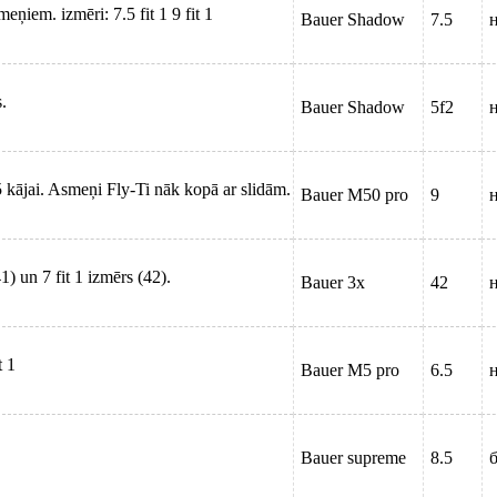
ņiem. izmēri: 7.5 fit 1 9 fit 1
Bauer Shadow
7.5
.
Bauer Shadow
5f2
5 kājai. Asmeņi Fly-Ti nāk kopā ar slidām.
Bauer M50 pro
9
1) un 7 fit 1 izmērs (42).
Bauer 3x
42
t 1
Bauer M5 pro
6.5
Bauer supreme
8.5
б