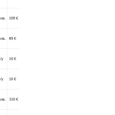
нов.
109 €
нов.
89 €
/у
10 €
/у
10 €
нов.
310 €