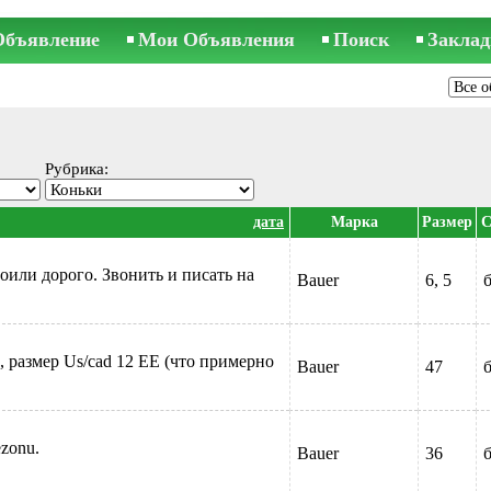
Объявление
Мои Объявления
Поиск
Заклад
Рубрика:
дата
Марка
Размер
С
тоили дорого. Звонить и писать на
Bauer
6, 5
б
 размер Us/cad 12 EE (что примерно
Bauer
47
б
ezonu.
Bauer
36
б