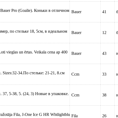
auer Pro (Goalie). Коньки в отличном
Bauer
41
б
мер, по стельке 18, 5см, в идеальном
Bauer
12
б
oti vieglas un ērtas. Veikala cena ap 400
Bauer
43
izes:32-34.По стельке: 21-21, 8.см
Ccm
33
7, 5-38, 5. (24, 3) Новые в упаковке.
Ccm
38
 ražotāja Fila, J-One Ice G HR Whtlightblu
Fila
26