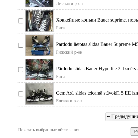
Лиепая и р-он
Хоккейные коньки Bauer suprime. новые
фото. Мож
Рига
Pārdodu lietotas slidas Bauer Supreme M50
Ti.
Рижский р-он
Pārdodu slidas Bauer Hyperlite 2. Izmērs - 
Рига
Ccm As1 slidas teicamā stāvoklī. 5 EE izmē
Елгава и р-он
Предыдущи
Показать выбранные объявления