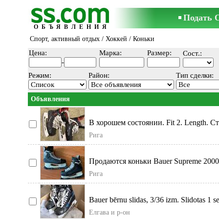
Подать 
ОБЪЯВЛЕНИЯ
Спорт, активный отдых
/
Хоккей
/ Коньки
Цена:
Марка:
Размер:
Сост.:
-
Режим:
Район:
Тип сделки:
Объявления
В хорошем состоянии. Fit 2. Length. С
телефон.
Рига
Продаются коньки Bauer Supreme 2000,
соответствует
Рига
Bauer bērnu slidas, 3/36 izm. Slidotas 1 s
Елгава и р-он