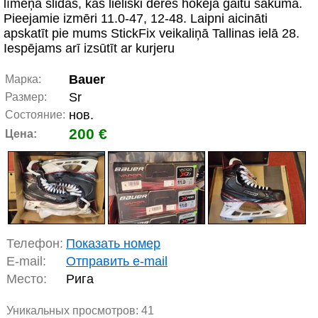
līmeņa slidas, kas lieliski derēs hokeja gaitu sākumā.
Pieejamie izmēri 11.0-47, 12-48. Laipni aicināti
apskatīt pie mums StickFix veikaliņā Tallinas ielā 28.
Iespējams arī izsūtīt ar kurjeru
Bauer
Марка:
Sr
Размер:
нов.
Состояние:
200 €
Цена:
Телефон:
Показать номер
E-mail:
Отправить e-mail
Место:
Рига
Уникальных просмотров:
41