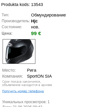
Produkta kods: 13543
Обмундирование
Тип:
Hjc
Производитель:
нов.
Состояние:
99 €
Цена:
Место:
Рига
Компания:
SportON SIA
Уникальных просмотров:
1