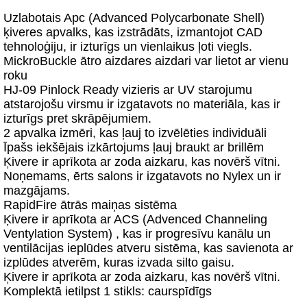
Uzlabotais Apc (Advanced Polycarbonate Shell)
ķiveres apvalks, kas izstrādāts, izmantojot CAD
tehnoloģiju, ir izturīgs un vienlaikus ļoti viegls.
MickroBuckle ātro aizdares aizdari var lietot ar vienu
roku
HJ-09 Pinlock Ready vizieris ar UV starojumu
atstarojošu virsmu ir izgatavots no materiāla, kas ir
izturīgs pret skrāpējumiem.
2 apvalka izmēri, kas ļauj to izvēlēties individuāli
Īpašs iekšējais izkārtojums ļauj braukt ar brillēm
Ķivere ir aprīkota ar zoda aizkaru, kas novērš vītni.
Noņemams, ērts salons ir izgatavots no Nylex un ir
mazgājams.
RapidFire ātrās maiņas sistēma
Ķivere ir aprīkota ar ACS (Advenced Channeling
Ventylation System) , kas ir progresīvu kanālu un
ventilācijas ieplūdes atveru sistēma, kas savienota ar
izplūdes atverēm, kuras izvada silto gaisu.
Ķivere ir aprīkota ar zoda aizkaru, kas novērš vītni.
Komplektā ietilpst 1 stikls: caurspīdīgs