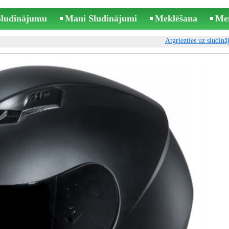
 Sludinājumu
Mani Sludinājumi
Meklēšana
Me
Atgriezties uz sludin