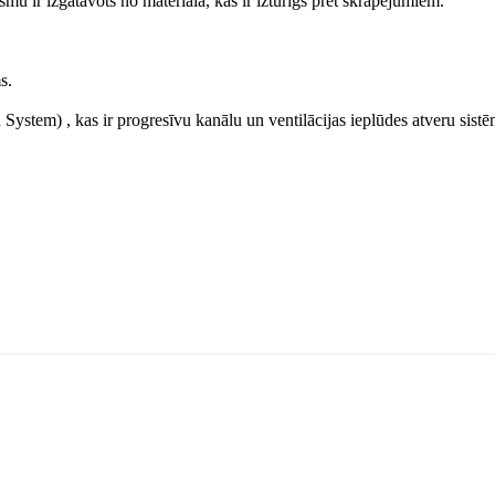
mu ir izgatavots no materiāla, kas ir izturīgs pret skrāpējumiem.
s.
ystem) , kas ir progresīvu kanālu un ventilācijas ieplūdes atveru sistē