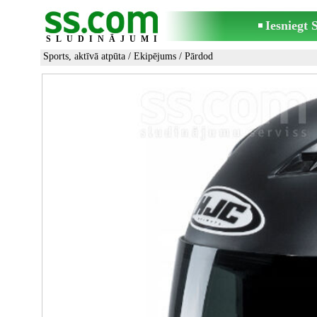
Iesniegt
SLUDINĀJUMI
Sports, aktīvā atpūta
/
Ekipējums
/ Pārdod