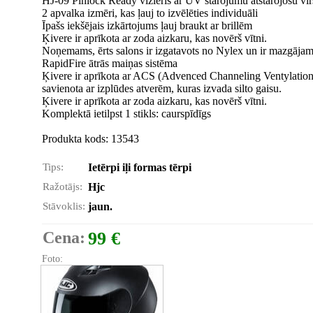
HJ-09 Pinlock Ready vizieris ar UV starojumu atstarojošu virs
2 apvalka izmēri, kas ļauj to izvēlēties individuāli
Īpašs iekšējais izkārtojums ļauj braukt ar brillēm
Ķivere ir aprīkota ar zoda aizkaru, kas novērš vītni.
Noņemams, ērts salons ir izgatavots no Nylex un ir mazgājam
RapidFire ātrās maiņas sistēma
Ķivere ir aprīkota ar ACS (Advenced Channeling Ventylation S
savienota ar izplūdes atverēm, kuras izvada silto gaisu.
Ķivere ir aprīkota ar zoda aizkaru, kas novērš vītni.
Komplektā ietilpst 1 stikls: caurspīdīgs
Produkta kods: 13543
Tips:
Ietērpi iļi formas tērpi
Ražotājs:
Hjc
Stāvoklis:
jaun.
Cena:
99 €
Foto: