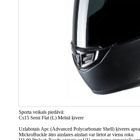
Sporta veikals piedāvā:
Cs15 Semi Flat (L) Melnā ķivere
Uzlabotais Apc (Advanced Polycarbonate Shell) ķiveres apvalks
MickroBuckle ātro aizdares aizdari var lietot ar vienu roku