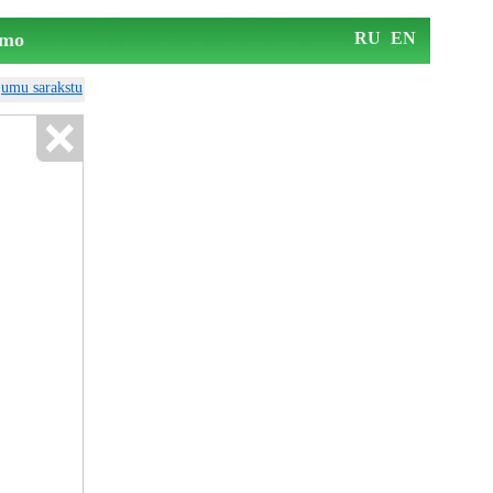
mo
RU
EN
ājumu sarakstu