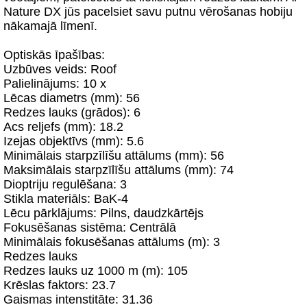
Nature DX jūs pacelsiet savu putnu vērošanas hobiju
nākamajā līmenī.
Optiskās īpašības:
Uzbūves veids: Roof
Palielinājums: 10 x
Lēcas diametrs (mm): 56
Redzes lauks (grādos): 6
Acs reljefs (mm): 18.2
Izejas objektīvs (mm): 5.6
Minimālais starpzīlīšu attālums (mm): 56
Maksimālais starpzīlīšu attālums (mm): 74
Dioptriju regulēšana: 3
Stikla materiāls: BaK-4
Lēcu pārklājums: Pilns, daudzkārtējs
Fokusēšanas sistēma: Centrālā
Minimālais fokusēšanas attālums (m): 3
Redzes lauks
Redzes lauks uz 1000 m (m): 105
Krēslas faktors: 23.7
Gaismas intenstitāte: 31.36