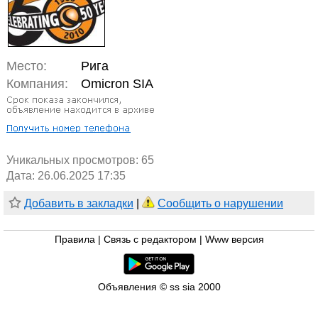
Место:
Рига
Компания:
Omicron SIA
Уникальных просмотров:
65
Дата: 26.06.2025 17:35
Добавить в закладки
|
Сообщить о нарушении
Правила
|
Связь с редактором
|
Www версия
Объявления © ss sia 2000