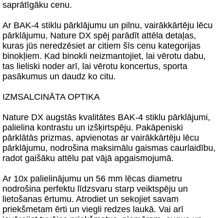
saprātīgāku cenu.
Ar BAK-4 stiklu pārklājumu un pilnu, vairākkārtēju lēcu
pārklājumu, Nature DX spēj parādīt attēla detaļas,
kuras jūs neredzēsiet ar citiem šīs cenu kategorijas
binokļiem. Kad binokli neizmantojiet, lai vērotu dabu,
tas lieliski noder arī, lai vērotu koncertus, sporta
pasākumus un daudz ko citu.
IZMSALCINĀTA OPTIKA
Nature DX augstās kvalitātes BAK-4 stiklu pārklājumi,
palielina kontrastu un izšķirtspēju. Pakāpeniski
pārklātās prizmas, apvienotas ar vairākkārtēju lēcu
pārklājumu, nodrošina maksimālu gaismas caurlaidību,
radot gaišāku attēlu pat vājā apgaismojumā.
Ar 10x palielinājumu un 56 mm lēcas diametru
nodrošina perfektu līdzsvaru starp veiktspēju un
lietošanas ērtumu. Atrodiet un sekojiet savam
priekšmetam ērti un viegli redzes laukā. Vai arī