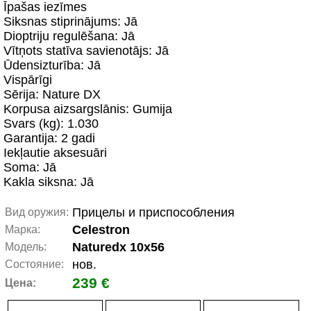
Īpašas iezīmes
Siksnas stiprinājums: Jā
Dioptriju regulēšana: Jā
Vītņots statīva savienotājs: Jā
Ūdensizturība: Jā
Vispārīgi
Sērija: Nature DX
Korpusa aizsargslānis: Gumija
Svars (kg): 1.030
Garantija: 2 gadi
Iekļautie aksesuāri
Soma: Jā
Kakla siksna: Jā
Прицелы и приспособления
Вид оружия:
Celestron
Марка:
Naturedx 10x56
Модель:
нов.
Состояние:
239 €
Цена: