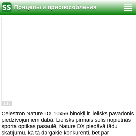
Прицелы и приспособления
1/10
Celestron Nature DX 10x56 binokļi ir lielisks pavadonis
piedzīvojumiem dabā. Lielisks pirmais solis nopietnās
sporta optikas pasaulē, Nature DX piedāvā tādu
skatījumu, kā tā dargākie konkurenti, bet par