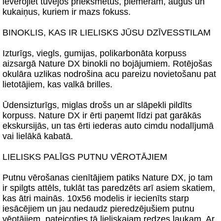
ievērojiet tuvējos priekšmetus, piemēram, augus un
kukaiņus, kuriem ir mazs fokuss.
BINOKLIS, KAS IR LIELISKS JŪSU DZĪVESSTILAM
Izturīgs, viegls, gumijas, polikarbonāta korpuss
aizsargā Nature DX binokli no bojājumiem. Rotējošas
okulāra uzlikas nodrošina acu pareizu novietošanu pat
lietotājiem, kas valkā brilles.
Ūdensizturīgs, miglas drošs un ar slāpekli pildīts
korpuss. Nature DX ir ērti paņemt līdzi pat garākās
ekskursijās, un tas ērti iederas auto cimdu nodalījumā
vai lielākā kabatā.
LIELISKS PALĪGS PUTNU VĒROTĀJIEM
Putnu vērošanas cienītājiem patiks Nature DX, jo tam
ir spilgts attēls, tuklāt tas paredzēts arī asiem skatiem,
kas ātri mainās. 10x56 modelis ir iecienīts starp
iesācējiem un jau nedaudz pieredzējušiem putnu
vēotājiem, pateicoties tā lieliskajam redzes laukam. Ar