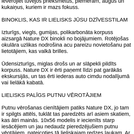
ievērojiet tuvējos priekšmetus, piemēram, augus un
kukaiņus, kuriem ir mazs fokuss.
BINOKLIS, KAS IR LIELISKS JŪSU DZĪVESSTILAM
Izturīgs, viegls, gumijas, polikarbonāta korpuss
aizsargā Nature DX binokli no bojājumiem. Rotējošas
okulāra uzlikas nodrošina acu pareizu novietošanu pat
lietotājiem, kas valkā brilles.
Ūdensizturīgs, miglas drošs un ar slāpekli pildīts
korpuss. Nature DX ir ērti paņemt līdzi pat garākās
ekskursijās, un tas ērti iederas auto cimdu nodalījumā
vai lielākā kabatā.
LIELISKS PALĪGS PUTNU VĒROTĀJIEM
Putnu vērošanas cienītājiem patiks Nature DX, jo tam
ir spilgts attēls, tuklāt tas paredzēts arī asiem skatiem,
kas ātri mainās. 10x56 modelis ir iecienīts starp
iesācējiem un jau nedaudz pieredzējušiem putnu
vēotājiem, pateicoties tā lieliskajam redzes laukam. Ar