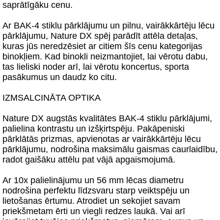
saprātīgāku cenu.
Ar BAK-4 stiklu pārklājumu un pilnu, vairākkārtēju lēcu
pārklājumu, Nature DX spēj parādīt attēla detaļas,
kuras jūs neredzēsiet ar citiem šīs cenu kategorijas
binokļiem. Kad binokli neizmantojiet, lai vērotu dabu,
tas lieliski noder arī, lai vērotu koncertus, sporta
pasākumus un daudz ko citu.
IZMSALCINĀTA OPTIKA
Nature DX augstās kvalitātes BAK-4 stiklu pārklājumi,
palielina kontrastu un izšķirtspēju. Pakāpeniski
pārklātās prizmas, apvienotas ar vairākkārtēju lēcu
pārklājumu, nodrošina maksimālu gaismas caurlaidību,
radot gaišāku attēlu pat vājā apgaismojumā.
Ar 10x palielinājumu un 56 mm lēcas diametru
nodrošina perfektu līdzsvaru starp veiktspēju un
lietošanas ērtumu. Atrodiet un sekojiet savam
priekšmetam ērti un viegli redzes laukā. Vai arī