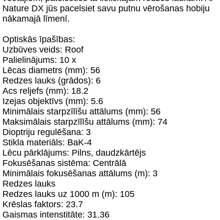
Nature DX jūs pacelsiet savu putnu vērošanas hobiju
nākamajā līmenī.
Optiskās īpašības:
Uzbūves veids: Roof
Palielinājums: 10 x
Lēcas diametrs (mm): 56
Redzes lauks (grādos): 6
Acs reljefs (mm): 18.2
Izejas objektīvs (mm): 5.6
Minimālais starpzīlīšu attālums (mm): 56
Maksimālais starpzīlīšu attālums (mm): 74
Dioptriju regulēšana: 3
Stikla materiāls: BaK-4
Lēcu pārklājums: Pilns, daudzkārtējs
Fokusēšanas sistēma: Centrālā
Minimālais fokusēšanas attālums (m): 3
Redzes lauks
Redzes lauks uz 1000 m (m): 105
Krēslas faktors: 23.7
Gaismas intenstitāte: 31.36