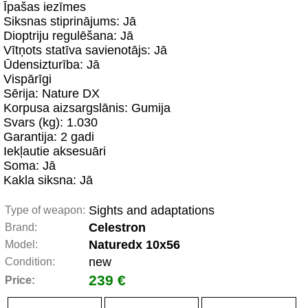
Īpašas iezīmes
Siksnas stiprinājums: Jā
Dioptriju regulēšana: Jā
Vītņots statīva savienotājs: Jā
Ūdensizturība: Jā
Vispārīgi
Sērija: Nature DX
Korpusa aizsargslānis: Gumija
Svars (kg): 1.030
Garantija: 2 gadi
Iekļautie aksesuāri
Soma: Jā
Kakla siksna: Jā
Sights and adaptations
Type of weapon:
Celestron
Brand:
Naturedx 10x56
Model:
new
Condition:
239 €
Price: