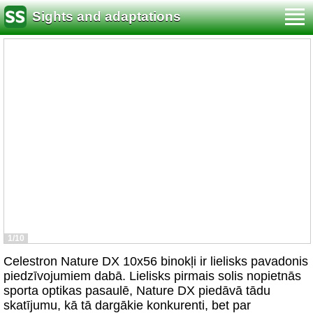
Sights and adaptations
1/10
Celestron Nature DX 10x56 binokļi ir lielisks pavadonis
piedzīvojumiem dabā. Lielisks pirmais solis nopietnās
sporta optikas pasaulē, Nature DX piedāvā tādu
skatījumu, kā tā dargākie konkurenti, bet par