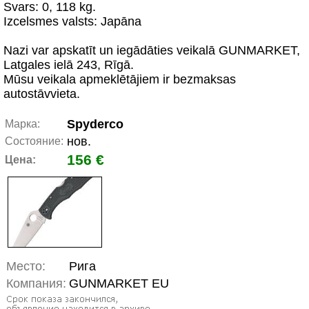
Svars: 0, 118 kg.
Izcelsmes valsts: Japāna
Nazi var apskatīt un iegādāties veikalā GUNMARKET,
Latgales ielā 243, Rīgā.
Mūsu veikala apmeklētājiem ir bezmaksas
autostāvvieta.
Spyderco
Марка:
нов.
Состояние:
156 €
Цена:
Место:
Рига
Компания:
GUNMARKET EU