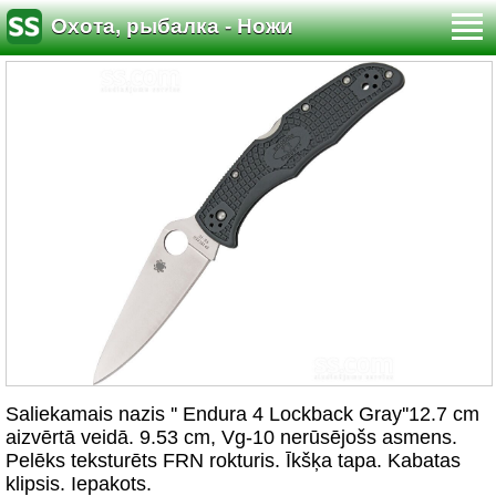
Охота, рыбалка - Ножи
Saliekamais nazis '' Endura 4 Lockback Gray''12.7 cm
aizvērtā veidā. 9.53 cm, Vg-10 nerūsējošs asmens.
Pelēks teksturēts FRN rokturis. Īkšķa tapa. Kabatas
klipsis. Iepakots.