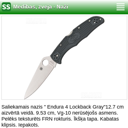
Medības, zveja - Naži
Saliekamais nazis '' Endura 4 Lockback Gray''12.7 cm
aizvērtā veidā. 9.53 cm, Vg-10 nerūsējošs asmens.
Pelēks teksturēts FRN rokturis. Īkšķa tapa. Kabatas
klipsis. Iepakots.