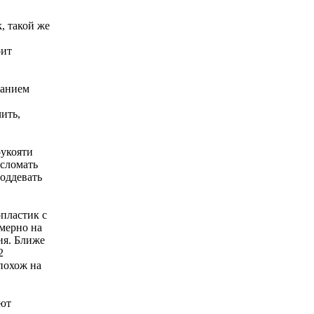
k, такой же
оит
жанием
ить,
рукояти
 сломать
поддевать
опластик с
имерно на
ия. Ближе
2
похож на
яют