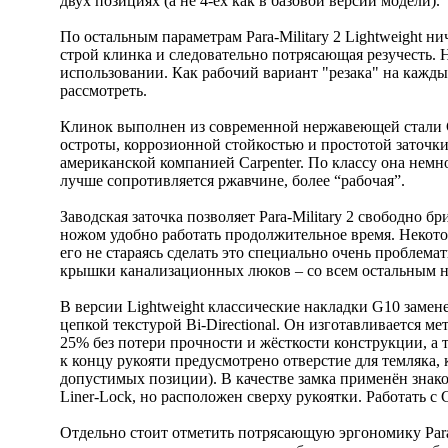
двух позициях (а не 4-ёх как в базовой версии модели).
По остальным параметрам Para-Military 2 Lightweight ни
строй клинка и следовательно потрясающая резучесть.
использовании. Как рабочий вариант "резака" на каждый
рассмотреть.
Клинок выполнен из современной нержавеющей стали 
остроты, коррозионной стойкостью и простотой заточки
американской компанией Carpenter. По классу она немн
лучше сопротивляется ржавчине, более “рабочая”.
Заводская заточка позволяет Para-Military 2 свободно б
ножом удобно работать продолжительное время. Некото
его не стараясь сделать это специально очень проблемат
крышки канализационных люков – со всем остальным н
В версии Lightweight классические накладки G10 заменен
цепкой текстурой Bi-Directional. Он изготавливается м
25% без потери прочности и жёсткости конструкции, а
к концу рукояти предусмотрено отверстие для темляка, 
допустимых позиции). В качестве замка применён знако
Liner-Lock, но расположен сверху рукоятки. Работать с 
Отдельно стоит отметить потрясающую эргономику Para-