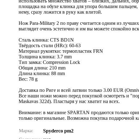
использовать множество хватов – близких, дальних, об
площадка на обухе клинка для упора большим пальцем, 
нему, сразу ложится в руку как влитой.
Нож Para-Military 2 по праву считается одним из луч
выглядит очень эстетично и им вы можете спокойно вскр
Сталь клинка: CTS BD1N
Твёрдость стали (HRс): 60-63
Материал рукоятки: термопластик FRN
Толщина клинка: 3.7 mm
Тип замка: Compression Lock
Общая длина: 210 mm
Длина клинка: 88 mm
Вес: 78 g
Доставка по Риге и всей латвии только 3.00 EUR (Omniva 
Все наши ножи можно перед покупкой осмотреть и "поре
Maskavas 322d). Пластыря у нас хватит на всех.
Внимание: в магазине SPARTAN продаются только ориг
только оригинальные. Возможна покупка подарочной к
Марка:
Spyderco pm2