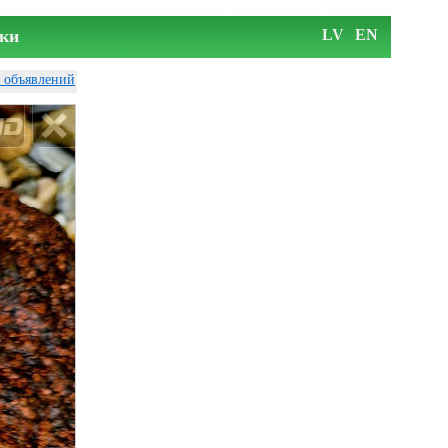
ки
LV
EN
у объявлений