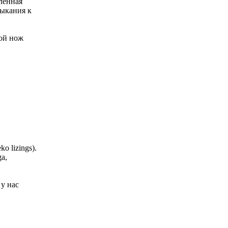
ленная
выкания к
ной нож
o lizings).
a,
у нас