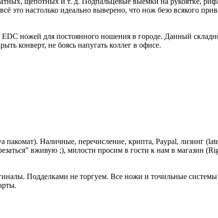
ратных, щепотных и т. д. Подпальцевые выемки на рукоятке, риф
всё это настолько идеально выверено, что нож безо всякого при
ших EDC ножей для постоянного ношения в городе. Данный склад
ыть конверт, не боясь напугать коллег в офисе.
пакомат). Наличные, перечисление, крипта, Paypal, лизинг (latek
заться" вживую ;), милости просим в гости к нам в магазин (Rig
иналы. Подделками не торгуем. Все ножи и точильные системы 
арты.