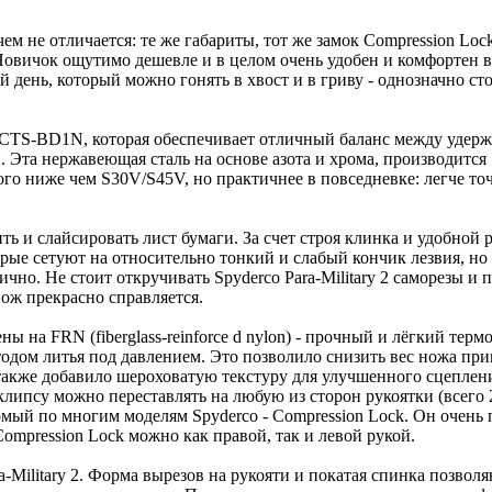
чем не отличается: те же габариты, тот же замок Compression Loc
 Новичок ощутимо дешевле и в целом очень удобен и комфортен в
 день, который можно гонять в хвост и в гриву - однозначно ст
CTS-BD1N, которая обеспечивает отличный баланс между удер
. Эта нержавеющая сталь на основе азота и хрома, производится
ого ниже чем S30V/S45V, но практичнее в повседневке: легче точ
рить и слайсировать лист бумаги. За счет строя клинка и удобной 
рые сетуют на относительно тонкий и слабый кончик лезвия, но
ично. Не стоит откручивать Spyderco Para-Military 2 саморезы и 
ож прекрасно справляется.
ы на FRN (fiberglass-reinforce d nylon) - прочный и лёгкий терм
етодом литья под давлением. Это позволило снизить вес ножа пр
 также добавило шероховатую текстуру для улучшенного сцеплен
клипсу можно переставлять на любую из сторон рукоятки (всего 
мый по многим моделям Spyderco - Compression Lock. Он очень 
Compression Lock можно как правой, так и левой рукой.
Military 2. Форма вырезов на рукояти и покатая спинка позвол