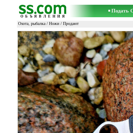
Подать 
ОБЪЯВЛЕНИЯ
Охота, рыбалка
/
Ножи
/ Продают