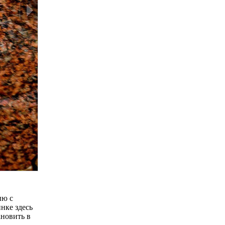
ию с
нке здесь
ановить в