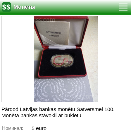
Монеты
Pārdod Latvijas bankas monētu Satversmei 100.
Monēta bankas stāvoklī ar bukletu.
5 euro
Номинал: