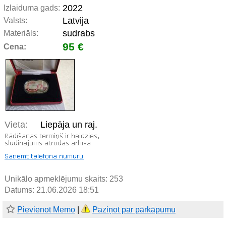
2022
Izlaiduma gads:
Latvija
Valsts:
sudrabs
Materiāls:
95 €
Cena:
Vieta:
Liepāja un raj.
Unikālo apmeklējumu skaits:
253
Datums: 21.06.2026 18:51
Pievienot Memo
|
Paziņot par pārkāpumu