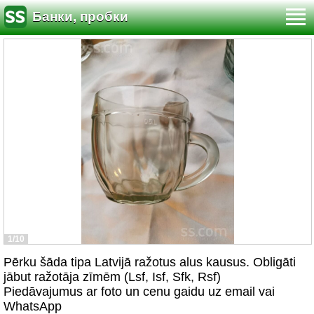
Банки, пробки
1/10
Pērku šāda tipa Latvijā ražotus alus kausus. Obligāti
jābut ražotāja zīmēm (Lsf, Isf, Sfk, Rsf)
Piedāvajumus ar foto un cenu gaidu uz email vai
WhatsApp