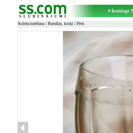
Iesniegt
SLUDINĀJUMI
Kolekcionēšana
/
Bundžas, korķi
/ Pērk