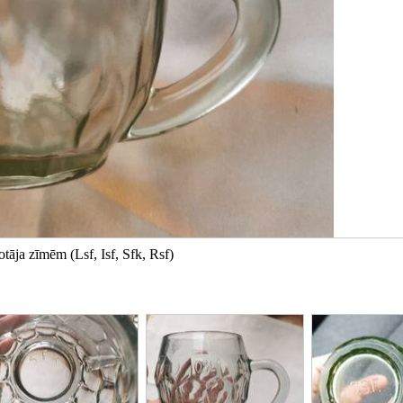
otāja zīmēm (Lsf, Isf, Sfk, Rsf)