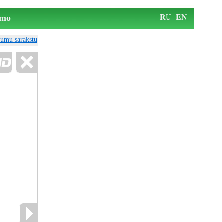
mo
RU
EN
ājumu sarakstu