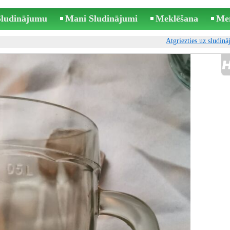
 Sludinājumu
Mani Sludinājumi
Meklēšana
Me
Atgriezties uz sludin