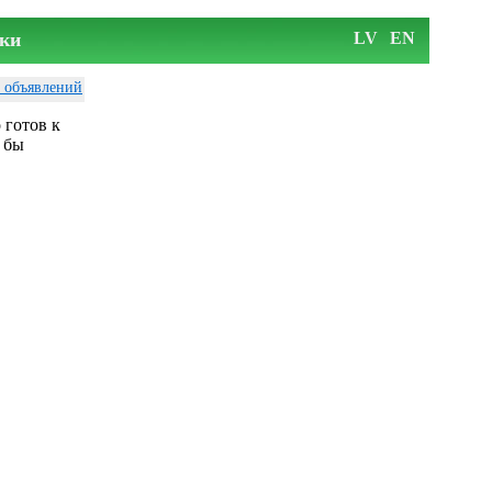
ки
LV
EN
у объявлений
 готов к
 бы