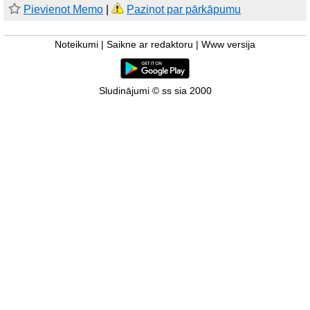
Pievienot Memo
|
Paziņot par pārkāpumu
Noteikumi
|
Saikne ar redaktoru
|
Www versija
Sludinājumi © ss sia 2000