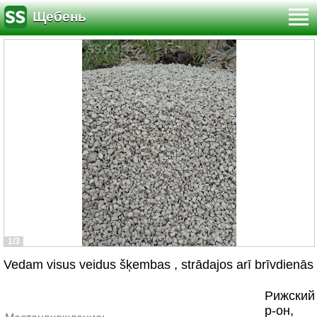
Щебень
1/3
Vedam visus veidus šķembas , strādajos arī brīvdienās
Рижский
р-он,