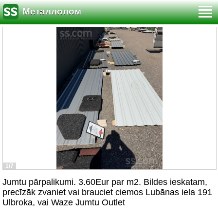
Металлолом
1/7
Jumtu pārpalikumi. 3.60Eur par m2. Bildes ieskatam,
precīzāk zvaniet vai brauciet ciemos Lubānas iela 191
Ulbroka, vai Waze Jumtu Outlet