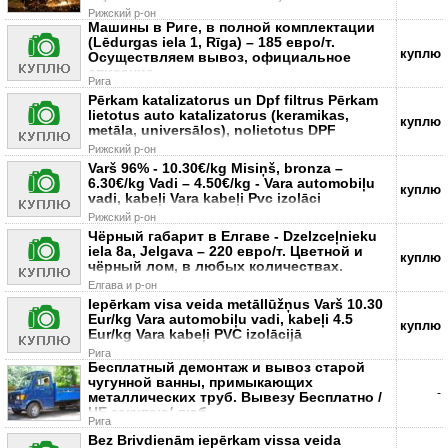
Рижский р-он
Машины в Риге, в полной комплектации
(Lēdurgas iela 1, Rīga) – 185 евро/т.
куплю
Осуществляем вывоз, официальное
списание.
Рига
Pērkam katalizatorus un Dpf filtrus Pērkam
lietotus auto katalizatorus (keramikas,
куплю
metāla, universālos), nolietotus DPF
Рижский р-он
Varš 96% - 10.30€/kg Misiņš, bronza –
6.30€/kg Vadi – 4.50€/kg - Vara automobiļu
куплю
vadi, kabeļi Vara kabeļi Pvc izolāci
Рижский р-он
Чёрный габарит в Елгаве - Dzelzceļnieku
iela 8a, Jelgava – 220 евро/т. Цветной и
куплю
чёрный лом, в любых количествах.
Елгава и р-он
Iepērkam visa veida metāllūžņus Varš 10.30
Eur/kg Vara automobiļu vadi, kabeļi 4.5
куплю
Eur/kg Vara kabeļi PVC izolācijā
Рига
Бесплатный демонтаж и вывоз старой
чугунной ванны, примыкающих
-
металлических труб. Вывезу Бесплатно /
НЕ закупаю/ люб
Рига
Bez Brivdienām iepērkam vissa veida