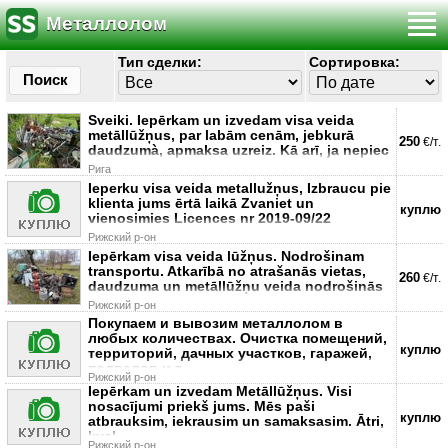
Металлолом
Тип сделки:
Сортировка:
Поиск
Sveiki. Iepērkam un izvedam visa veida
metāllūžņus, par labām cenām, jebkurā
250
€/т.
daudzumà, apmaksa uzreiz. Kā arī, ja nepiec
Рига
Ieperku visa veida metallužņus, Izbraucu pie
klienta jums ērtā laikā Zvaniet un
куплю
vienosimies Licences nr 2019-09/22
Рижский р-он
Iepērkam visa veida lūžņus. Nodrošinam
transportu. Atkarībā no atrašanās vietas,
260
€/т.
daudzuma un metāllūžņu veida nodrošinās
Рижский р-он
Покупаем и вывозим металлолом в
любых количествах. Очистка помещений,
куплю
территорий, дачных участков, гаражей,
подвалов и т
Рижский р-он
Iepērkam un izvedam Metāllūžņus. Visi
nosacījumi priekš jums. Mēs paši
куплю
atbrauksim, iekrausim un samaksasim. Ātri,
kval
Рижский р-он