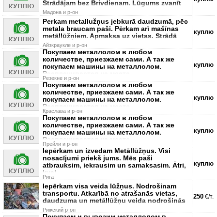
Strādājam bez Brivdienam. Lūgums zvanīt
Мадона и р-он
Perkam metallužņus jebkurā daudzumā, pēc
metala braucam paši. Pērkam arī mašīnas
куплю
metāllūžņiem. Apmaksa uz vietas. Strādā
Айзкраукле и р-он
Покупаем металлолом в любом
количестве, приезжаем сами. А так же
куплю
покупаем машины на металлолом.
Расплачивается на месте
Резекне и р-он
Покупаем металлолом в любом
количестве, приезжаем сами. А так же
куплю
покупаем машины на металлолом.
Расплачивается на месте
Краславa и р-он
Покупаем металлолом в любом
количестве, приезжаем сами. А так же
куплю
покупаем машины на металлолом.
Расплачивается на месте
Прейли и р-он
Iepērkam un izvedam Metāllūžņus. Visi
nosacījumi priekš jums. Mēs paši
куплю
atbrauksim, iekrausim un samaksasim. Ātri,
kval
Рига
Iepērkam visa veida lūžņus. Nodrošinam
transportu. Atkarībā no atrašanās vietas,
250
€/т.
daudzuma un metāllūžņu veida nodrošinās
Рижский р-он
Покупаем и вывозим металлолом в