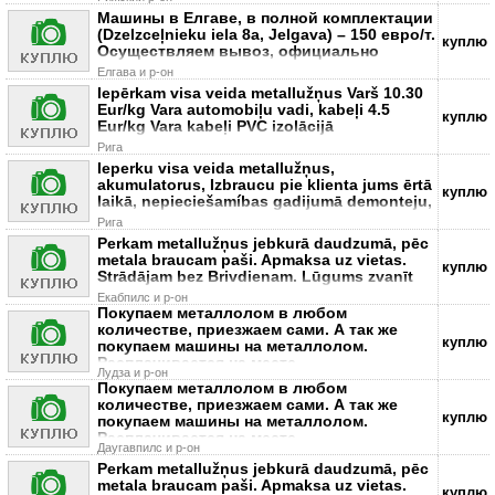
Машины в Елгаве, в полной комплектации
(Dzelzceļnieku iela 8a, Jelgava) – 150 евро/т.
куплю
Осуществляем вывоз, официально
Елгава и р-он
Iepērkam visa veida metallužņus Varš 10.30
Eur/kg Vara automobiļu vadi, kabeļi 4.5
куплю
Eur/kg Vara kabeļi PVC izolācijā
Рига
Ieperku visa veida metallužņus,
akumulatorus, Izbraucu pie klienta jums ērtā
куплю
laikā, nepieciešamíbas gadijumā demonteju,
Рига
Perkam metallužņus jebkurā daudzumā, pēc
metala braucam paši. Apmaksa uz vietas.
куплю
Strādājam bez Brivdienam. Lūgums zvanīt
Екабпилс и р-он
Покупаем металлолом в любом
количестве, приезжаем сами. А так же
куплю
покупаем машины на металлолом.
Расплачивается на месте
Лудза и р-он
Покупаем металлолом в любом
количестве, приезжаем сами. А так же
куплю
покупаем машины на металлолом.
Расплачивается на месте
Даугавпилс и р-он
Perkam metallužņus jebkurā daudzumā, pēc
metala braucam paši. Apmaksa uz vietas.
куплю