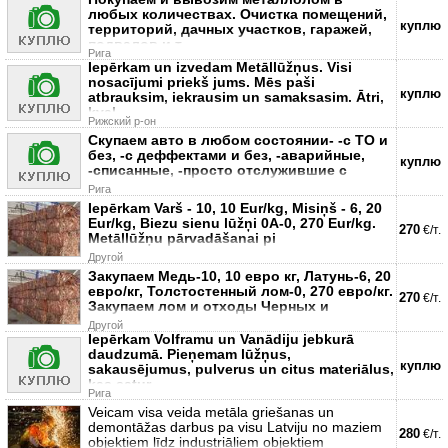
любых количествах. Очистка помещений,
куплю
территорий, дачных участков, гаражей,
подвалов и т
Рига
Iepērkam un izvedam Metāllūžņus. Visi
nosacījumi priekš jums. Mēs paši
куплю
atbrauksim, iekrausim un samaksasim. Ātri,
kval
Рижский р-он
Скупаем авто в любом состоянии- -с ТО и
без, -с деффектами и без, -аварийные,
куплю
-списанные, -просто отслужившие с
Рига
Iepērkam Varš - 10, 10 Eur/kg, Misiņš - 6, 20
Eur/kg, Biezu sienu lūžņi 0A-0, 270 Eur/kg.
270
€/т.
Metāllūžņu pārvadāšanai pi
Другой
Закупаем Медь-10, 10 евро кг, Латунь-6, 20
евро/кг, Толстостенный лом-0, 270 евро/кг.
270
€/т.
Закупаем лом и отходы Черных и
Другой
Iepērkam Volframu un Vanādiju jebkurā
daudzumā. Pieņemam lūžņus,
куплю
sakausējumus, pulverus un citus materiālus,
kas satur
Рига
Veicam visa veida metāla griešanas un
demontāžas darbus pa visu Latviju no maziem
280
€/т.
objektiem līdz industriāliem objektiem