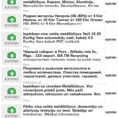
metāllūžņus. Kaparu, Misiņu, Alumīniju,
куплю
Nerusējošo teraudu, Akumulātorus. Arī me
Рига
Редкие металлы Нихром (30–80%) от 4 €/кг
Никель от 10 €/кг Тантал от 100 €/кг Олово
куплю
(40–80%) от 8 €/кг Молибден от
Рига
Iepērkam visa veida metāllūžņus Varš 10.30
Eur/kg Vara automobiļu vadi, kabeļi 4.5
куплю
Eur/kg Vara kabeļi PVC izolācijā
Рига
Чёрный габарит в Риге - Silikātu iela 5c,
Rīga – 210 евро/т. SIA TM Recycling
куплю
осуществляет покупку лома на всей терр
Рига
Покупаем и вывозим металлолом в
любых количествах. Очистка помещений,
куплю
территорий, дачных участков, гаражей,
подвалов и т
Рижский р-он
Iepērkam un izvedam Metāllūžņus. Visi
nosacījumi priekš jums. Mēs paši
куплю
atbrauksim, iekrausim un samaksasim. Ātri,
kval
Рига
Pērku visa veida metāllūžņus, demontēju un
atbrīvoju teritoriju no tiem. Strādāju arī
куплю
brīvdienās. Sīkākai informācijai