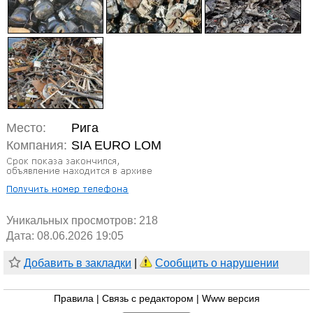
Место:
Рига
Компания:
SIA EURO LOM
Уникальных просмотров:
218
Дата: 08.06.2026 19:05
Добавить в закладки
|
Сообщить о нарушении
Правила
|
Связь с редактором
|
Www версия