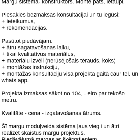
Margu sistēma- konstruktors. Montē pats, ietaupi.
Piesakies bezmaksas konsultācijai un tu iegūsi:
+ ieteikumus,
+ rekomendācijas.
Pasūtot piedāvājam:
+ ātru sagatavošanas laiku,
+ tikai kvalitatīvus materiālus,
+ materiālu izvēli (nerūsējošais tērauds, koks)
+ montāžas instrukciju,
+ montāžas konsultāciju visa projekta gaitā caur tel. un
whats app.
Projekta izmaksas sākot no 104, - eiro par tekošo
metru.
Kvalitāte - cena - izgatavošanas ātrums.
Šī margu moduļveida sistēma ļaus viegli un ātri
realizēt skaistus margu projektus.
Piedāvājumā margas ar šķērsstieņiem.