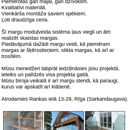
Piemērotas gan mājai, gan dzīvoklim.
Kvalitatīvi materiāli.
Vienkārša montāža saviem spēkiem.
Ļoti draudzīga cena.
Šī margu moduļveida sistēma ļaus viegli un ātri
realizēt skaistas margas.
Piedāvājumā dažādi margu veidi, kā piemēram
margas ar šķērsstieņiem, stikla margas, kā arī ar
trosītēm.
Mūsu menedžeri labprāt iedziļināsies jūsu projektā,
ieteiks un palīdzēs visa projekta gaitā.
Mūsu biroja-veikalā ir arī margu stendi, kā paraugi,
kurus var apskatīt arī klātienē.
Atrodamies Rankas ielā 13-29, Rīga (Sarkandaugava).