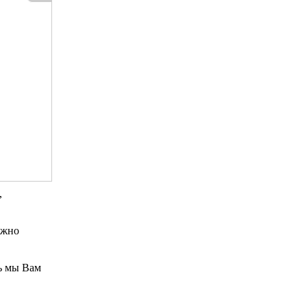
,
ожно
ь мы Вам