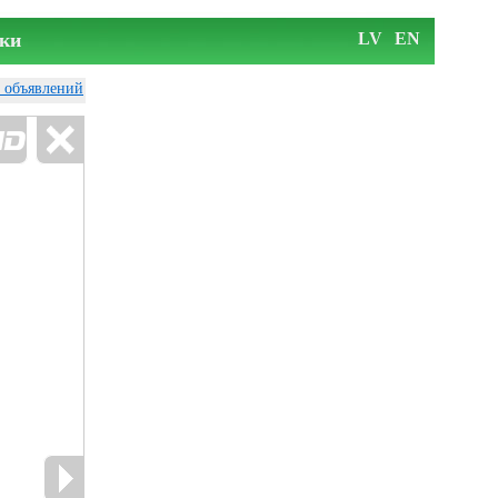
ки
LV
EN
у объявлений