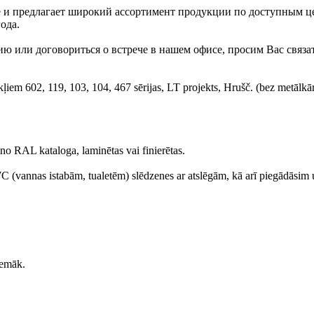
 и предлагает широкий ассортимент продукции по доступным ц
ода.
 или договориться о встрече в нашем офисе, просим Вас связат
kļiem 602, 119, 103, 104, 467 sērijas, LT projekts, Hrušč. (bez metālkā
 no RAL kataloga, laminētas vai finierētas.
WC (vannas istabām, tualetēm) slēdzenes ar atslēgām, kā arī piegādāsim
zemāk.