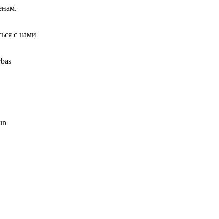
енам.
ься с нами
rbas
 un