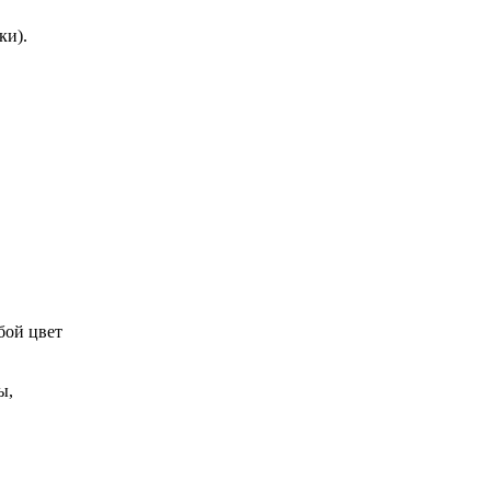
ки).
бой цвет
ы,