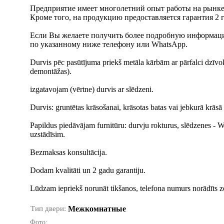
Предприятие имеет многолетний опыт работы на рынке
Кроме того, на продукцию предоставляется гарантия 2 г
Если Вы желаете получить более подробную информацию
по указанному ниже телефону или WhatsApp.
Durvis pēc pasūtījuma priekš metāla kārbām ar pārfalci dzīvo
demontāžas).
izgatavojam (vērtne) durvis ar slēdzeni.
Durvis: gruntētas krāsošanai, krāsotas batas vai jebkurā krāsā
Papildus piedāvājam furnitūru: durvju rokturus, slēdzenes - 
uzstādīsim.
Bezmaksas konsultācija.
Dodam kvalitāti un 2 gadu garantiju.
Lūdzam iepriekš norunāt tikšanos, telefona numurs norādīts 
Тип двери:
Межкомнатные
Фото: