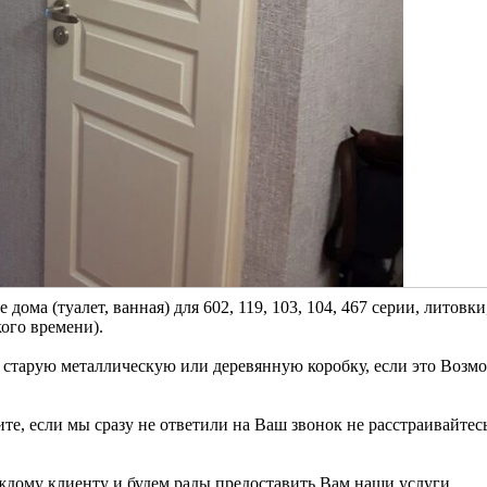
ома (туалет, ванная) для 602, 119, 103, 104, 467 серии, литовки
ого времени).
 старую металлическую или деревянную коробку, если это Возм
е, если мы сразу не ответили на Ваш звонок не расстраивайтес
дому клиенту и будем рады предоставить Вам наши услуги.