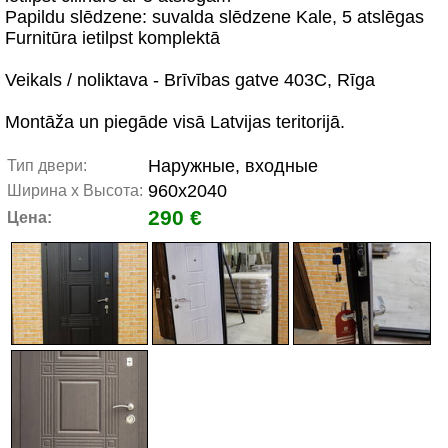
Papildu slēdzene: suvalda slēdzene Kale, 5 atslēgas
Furnitūra ietilpst komplektā
Veikals / noliktava - Brīvības gatve 403C, Rīga
Montāža un piegāde visā Latvijas teritorijā.
Наружные, входные
Тип двери:
960x2040
Ширина х Высота:
290 €
Цена: