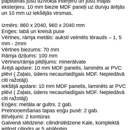
papildinās jūsu dzīvokļa interjeru un jūsu mājas
eksterjeru. 10 mm biezie MDF paneļi uz durvju ārējās
un 10 mm uz iekšējās virsmas.
Izmērs: 860 х 2040, 960 х 2040 mm
Enģes: labā un kreisā puse
Vērtnes, rāmja metāls: auksti velmēts tērauds – 1, 5
mm - 2mm
Vērtnes biezums: 70 mm
Rāmja dziļums: 100 mm
Vērtnes/rāmja pildījums: minerālvate
Ārējā apdare: 10 mm MDF panelis, laminēts ar PVC
plēvi ( Zaļais, ūdens necaurlaidīgais MDF. Nepiedāvā
citi ražotāji)
Iekšējā apdare: 10 mm MDF panelis, laminēts ar PVC
plēvi ( Zaļais, ūdens necaurlaidīgais MDF. Nepiedāvā
citi ražotāji)
Eņģes: metāla ar gultni, 2 gab.
Pretnoņemšanas tapas eņģu pusē: 2 gab.
Blīvējumi: 2 kontūras
Galvenā slēdzene: cilindrslēdzene Kale, komplektā
ietilpst cilindrs ar 5 atslēgām