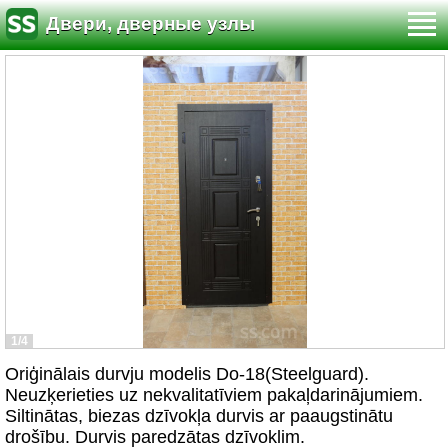
Двери, дверные узлы
1/4
Oriģinālais durvju modelis Do-18(Steelguard).
Neuzķerieties uz nekvalitatīviem pakaļdarinājumiem.
Siltinātas, biezas dzīvokļa durvis ar paaugstinātu
drošību. Durvis paredzātas dzīvoklim.