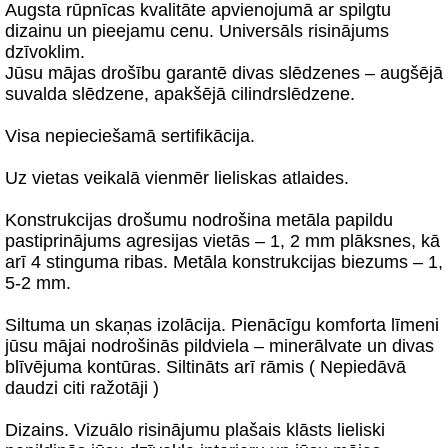
Augsta rūpnīcas kvalitāte apvienojumā ar spilgtu
dizainu un pieejamu cenu. Universāls risinājums
dzīvoklim.
Jūsu mājas drošību garantē divas slēdzenes – augšējā
suvalda slēdzene, apakšējā cilindrslēdzene.
Visa nepieciešamā sertifikācija.
Uz vietas veikalā vienmēr lieliskas atlaides.
Konstrukcijas drošumu nodrošina metāla papildu
pastiprinājums agresijas vietās – 1, 2 mm plāksnes, kā
arī 4 stinguma ribas. Metāla konstrukcijas biezums – 1,
5-2 mm.
Siltuma un skaņas izolācija. Pienācīgu komforta līmeni
jūsu mājai nodrošinās pildviela – minerālvate un divas
blīvējuma kontūras. Siltināts arī rāmis ( Nepiedāvā
daudzi citi ražotāji )
Dizains. Vizuālo risinājumu plašais klāsts lieliski