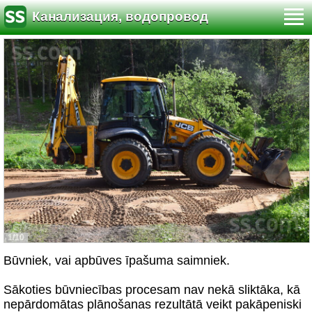
Канализация, водопровод
1/10
Būvniek, vai apbūves īpašuma saimniek.
Sākoties būvniecības procesam nav nekā sliktāka, kā
nepārdomātas plānošanas rezultātā veikt pakāpeniski