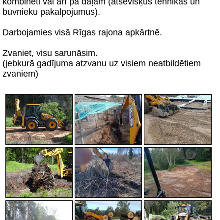
kombinēti vai arī pa daļām (atsevišķus tehnikas un
būvnieku pakalpojumus).
Darbojamies visā Rīgas rajona apkārtnē.
Zvaniet, visu sarunāsim.
(jebkurā gadījuma atzvanu uz visiem neatbildētiem
zvaniem)