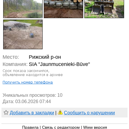
Место:
Рижский р-он
Компания:
SIA "Jaunmucenieki-Būve"
Уникальных просмотров:
10
Дата: 03.06.2026 07:44
Добавить в закладки
|
Сообщить о нарушении
Правила
|
Связь с редактором
|
Www версия