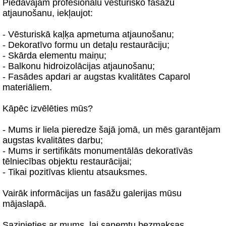
Piedāvājam profesionālu vēsturisko fasāžu
atjaunošanu, iekļaujot:
- Vēsturiskā kaļķa apmetuma atjaunošanu;
- Dekoratīvo formu un detaļu restaurāciju;
- Skārda elementu maiņu;
- Balkonu hidroizolācijas atjaunošanu;
- Fasādes apdari ar augstas kvalitātes Caparol
materiāliem.
Kāpēc izvēlēties mūs?
- Mums ir liela pieredze šajā jomā, un mēs garantējam
augstas kvalitātes darbu;
- Mums ir sertifikāts monumentālās dekoratīvās
tēlniecības objektu restaurācijai;
- Tikai pozitīvas klientu atsauksmes.
Vairāk informācijas un fasāžu galerijas mūsu
mājaslapā.
Sazinieties ar mums, lai saņemtu bezmaksas