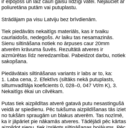
ir elpojošs un laiž cauri gaisu līdzīgi vatei. Nejauciet ar
poliuretāna putām vai putuplastu.
Strādājam pa visu Latviju bez brīvdienām.
Tiek piedāvāts nekaitīgs materiāls, kas ir tvaiku
caurlaidošs, nedegošs. Ar laiku tas nesamazinās.
Sienu siltināšana notiek no ārpuses caur 20mm
atverēm krāvuma šuvēs. Rezultātā atveres ir
aizmūrētas līdz neredzamībai. Pabeidzot darbu, notiek
sakopšana.
Piedāvātais siltināšanas variants ir labs ar to, ka:
1. Laba cena, 2. Efektīvs (siltāks nekā putuplasts,
siltumvadītāja koeficients 0, 028–0, 047 Vt/m K), 3.
Nekaitīgs ēkai un cilvēkam.
Putas tiek aizpildītas atverē gatavā putu nesastingušā
veidā ar spiedienu. Pēc tukšuma aizpildīšanas tās iziet
no tukšām spraugām un blakus atverēm. Tas nozīmē,
ka ir jāpāriet pie nākamās atveres. Tādējādi pēc kārtas
aizpildot sienu, tiek izslēgts siltināšanas bojājums. Pēc