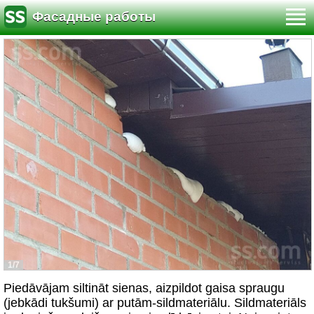
Фасадные работы
1/7
Piedāvājam siltināt sienas, aizpildot gaisa spraugu
(jebkādi tukšumi) ar putām-sildmateriālu. Sildmateriāls