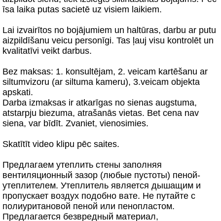
īsa laika putas sacietē uz visiem laikiem.
Lai izvairītos no bojājumiem un haltūras, darbu ar putu
aizpildīšanu veicu personīgi. Tas ļauj visu kontrolēt un
kvalitatīvi veikt darbus.
Bez maksas: 1. konsultējam, 2. veicam kartēšanu ar
siltumvizoru (ar siltuma kameru), 3.veicam objekta
apskati.
Darba izmaksas ir atkarīgas no sienas augstuma,
atstarpju biezuma, atrašanās vietas. Bet cena nav
siena, var bīdīt. Zvaniet, vienosimies.
Skatītīt video klipu pēc saites.
Предлагаем утеплить стены заполняя
вентиляционный зазор (любые пустоты) пеной-
утеплителем. Утеплитель является дышащим и
пропускает воздух подобно вате. Не путайте с
полиуритановой пеной или пенопластом.
Предлагается безвредный материал,