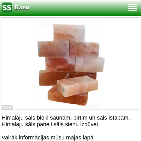
Бани
1/10
Himalaju sāls bloki saunām, pirtīm un sāls istabām.
Himalaju sāls paneļi sāls sienu izbūvei.
Vairāk informācijas mūsu mājas lapā.