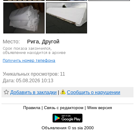
Место:
Рига, Другой
Уникальных просмотров:
11
Дата: 05.08.2026 10:13
Добавить в закладки
|
Сообщить о нарушении
Правила
|
Связь с редактором
|
Www версия
Объявления © ss sia 2000