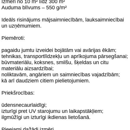
Izmēri no 10 m² līdz 300 m²
Auduma blīvums – 550 g/m²
Ideāls risinājums mājsaimniecībām, lauksaimniecībai
un uzņēmumiem.
Piemēroti:
pagaidu jumtu izveidei bojātām vai avārijas ēkām;
tehnikas, transportlīdzekļu un aprīkojuma pārsegšanai;
būvmateriālu, koksnes, smilšu, šķeldas un citu
materiālu aizsardzībai;
noliktavām, angāriem un saimniecības vajadzībām;
kā arī daudziem citiem pielietojumiem.
Priekšrocības:
ūdensnecaurlaidīgi;
izturīgi pret UV starojumu un laikapstākļiem;
ilgmūžīgi un izturīgi ikdienas lietošanā.
Pieejami dažādi izmēri.