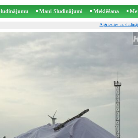
 Sludinājumu
Mani Sludinājumi
Meklēšana
Me
Atgriezties uz sludin