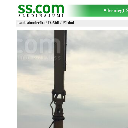
Iesniegt
SLUDINĀJUMI
Lauksaimniecība
/
Dažādi
/ Pārdod