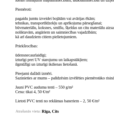
Ideāls risinājums mājsaimniecībām, lauksaimniecībai un uz
Piemēroti:
pagaidu jumtu izveidei bojātām vai avārijas ēkām;
tehnikas, transportlīdzekļu un aprīkojuma pārsegšanai;
būvmateriālu, koksnes, smilšu, šķeldas un citu materiālu aizsa
noliktavām, angāriem un saimniecības vajadzībām;
kā arī daudziem citiem pielietojumiem.
Priekšrocības:
ūdensnecaurlaidīgi;
izturīgi pret UV starojumu un laikapstākļiem;
ilgmūžīgi un izturīgi ikdienas lietošanā.
Pieejami dažādi izmēri.
Sazinieties ar mums – palīdzēsim izvēlēties piemērotāko risi
Jauni PVC auduma tenti – 550 g/m²
Cena: tikai 4, 50 €/m²
Lietoti PVC tenti no reklāmas baneriem – 2, 50 €/m²
Atrašanās vieta:
Rīga, Cits