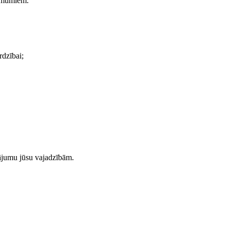
ņēmumiem.
rdzībai;
nājumu jūsu vajadzībām.