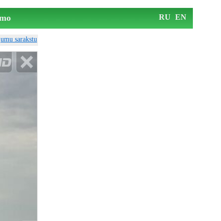
mo
RU
EN
ājumu sarakstu