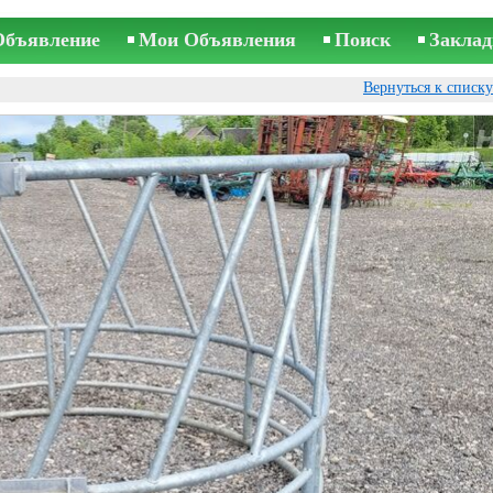
Объявление
Мои Объявления
Поиск
Заклад
Вернуться к списк