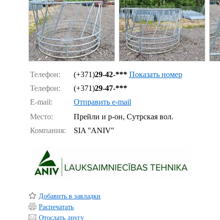
Телефон:
(+371)
29-42-***
Показать номер
Телефон:
(+371)
29-47-***
E-mail:
Отправить e-mail
Место:
Прейли и р-он, Сутрская вол.
Компания:
SIA ''ANIV''
Добавить в закладки
Распечатать
Отослать другу