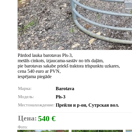
Pārdod lauka barotavas Pls-3,
metāls cinkots, izjaucama-sastāv no trīs daļām,
pie barotavas sakabe priekš traktora trīspunktu uzkares,
cena 540 euro ar PVN,
iespējama piegāde
Марка:
Barotava
Модель:
Pls-3
Местонахождение:
Прейли и р-он, Сутрская вол.
Цена:
540 €
Фото: