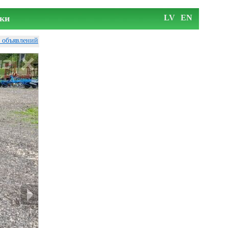
ки
LV
EN
у объявлений