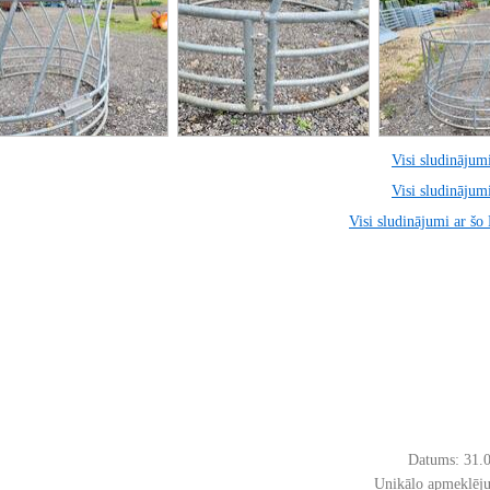
Visi sludinājumi
Visi sludinājumi
Visi sludinājumi ar šo
Datums: 31.
Unikālo apmeklēju