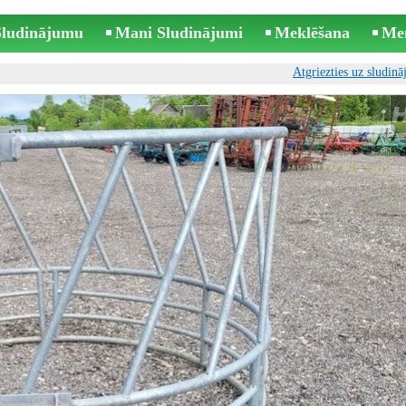
 Sludinājumu
Mani Sludinājumi
Meklēšana
Me
Atgriezties uz sludin