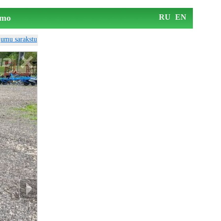
mo
RU
EN
ājumu sarakstu