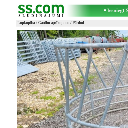
Iesniegt
SLUDINĀJUMI
Lopkopība
/
Ganību aprīkojums
/ Pārdod