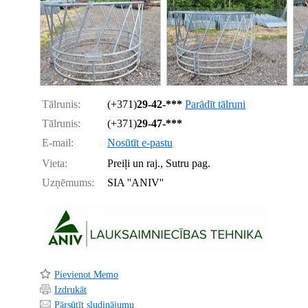
Tālrunis:
(+371)
29-42-***
Parādīt tālruni
Tālrunis:
(+371)
29-47-***
E-mail:
Nosūtīt e-pastu
Vieta:
Preiļi un raj., Sutru pag.
Uzņēmums:
SIA ''ANIV''
Pievienot Memo
Izdrukāt
Pārsūtīt sludinājumu