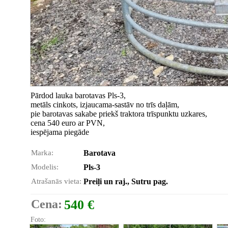
Pārdod lauka barotavas Pls-3,
metāls cinkots, izjaucama-sastāv no trīs daļām,
pie barotavas sakabe priekš traktora trīspunktu uzkares,
cena 540 euro ar PVN,
iespējama piegāde
Marka:
Barotava
Modelis:
Pls-3
Atrašanās vieta:
Preiļi un raj., Sutru pag.
Cena:
540 €
Foto: