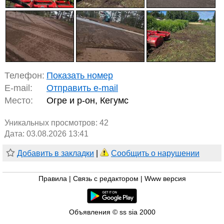
Телефон:
Показать номер
E-mail:
Отправить e-mail
Место:
Огре и р-он, Кегумс
Уникальных просмотров:
42
Дата: 03.08.2026 13:41
Добавить в закладки
|
Сообщить о нарушении
Правила
|
Связь с редактором
|
Www версия
Объявления © ss sia 2000