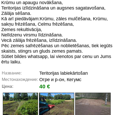
Krūmu un apaugu novākšana,
Teritorijas izlīdzināšana un augsnes sagatavošana,
Zālāja sēšana.
Kā arī piedāvājam:Krūmu, zāles mulčēšana, Krūmu,
sakņu frēzēšana, Celmu frēzēšana,
Zemes rekultivācija,
Nelīdzenu virsmu līdzināšana.
Vecā zālāja frēzēšana, izlīdzināšana.
Pēc zemes safrēzēšanas un noblietēšanas, tiek iegūts
skaists, stingrs un gluds zemes pamats.
Sūtiet bildes whatsapp, lai vienotos par cenu un Jums
ērtu laiku.
Teritorijas labiekārtošan
Название:
Огре и р-он, Кегумс
Местонахождение:
40 €
Цена: