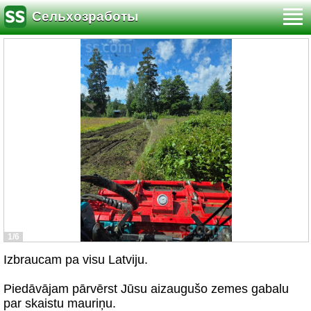
Сельхозработы
1/6
Izbraucam pa visu Latviju.
Piedāvājam pārvērst Jūsu aizaugušo zemes gabalu
par skaistu mauriņu.