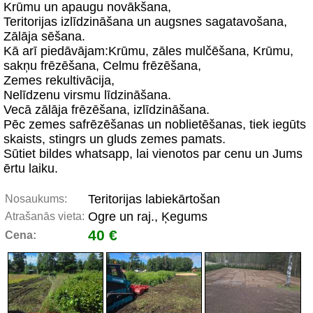
Krūmu un apaugu novākšana,
Teritorijas izlīdzināšana un augsnes sagatavošana,
Zālāja sēšana.
Kā arī piedāvājam:Krūmu, zāles mulčēšana, Krūmu,
sakņu frēzēšana, Celmu frēzēšana,
Zemes rekultivācija,
Nelīdzenu virsmu līdzināšana.
Vecā zālāja frēzēšana, izlīdzināšana.
Pēc zemes safrēzēšanas un noblietēšanas, tiek iegūts
skaists, stingrs un gluds zemes pamats.
Sūtiet bildes whatsapp, lai vienotos par cenu un Jums
ērtu laiku.
Teritorijas labiekārtošan
Nosaukums:
Ogre un raj., Ķegums
Atrašanās vieta:
40 €
Cena: