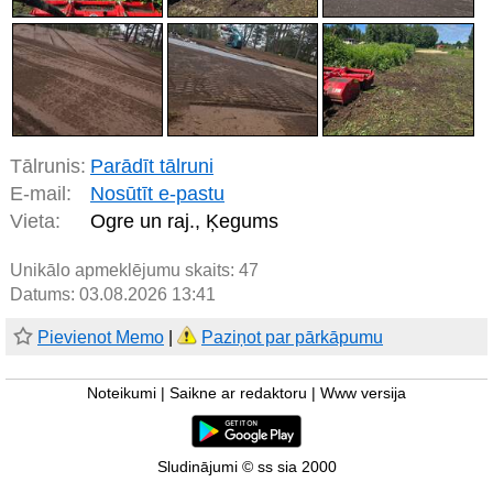
Tālrunis:
Parādīt tālruni
E-mail:
Nosūtīt e-pastu
Vieta:
Ogre un raj., Ķegums
Unikālo apmeklējumu skaits:
47
Datums: 03.08.2026 13:41
Pievienot Memo
|
Paziņot par pārkāpumu
Noteikumi
|
Saikne ar redaktoru
|
Www versija
Sludinājumi © ss sia 2000