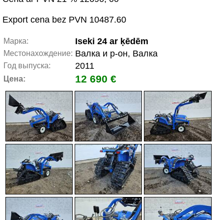
Export cena bez PVN 10487.60
Iseki 24 ar ķēdēm
Марка:
Валка и р-он, Валка
Местонахождение:
2011
Год выпуска:
12 690 €
Цена: