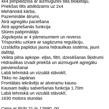
4x4 pilnpiedziņa ar aizmugures tilta bloķētāju,
Priekšas tilts atslēdzams uz 2x4
Mehāniskā kārba,
Pazeminātie ātrumi,
Ātrā agregātu pacelšana
Ātrā apgriešanās funkcija
Stūres patiprinātājs
Jūgvārpsta ar 4 pārnesumiem un reverss
Trīspunktu uzkare ar sagāzuma regulāciju,
Uzstādīta papildus jauna hidraulikas sistēma, jauni
dalītāji,
Veikta pilna apkope- eļļas, filtri, dzesēšanas šķidrumi
Hidraulikas izvadi priekšā un aizmugurē agregātu
pievienošanai
Labā tehniskā un vizuālā stāvoklī,
Tikko no Japānas
Frontālais iekrāvējs ar atveramu kausu
Kausam baļķu satveršanas funkcija 1.70m
Labā tehniskā un vizuālā stāvoklī,
1630 motora stundas
Cena ar PVN 21 % 12690, 00