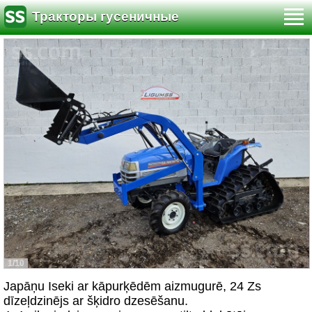
Тракторы гусеничные
1/10
Japāņu Iseki ar kāpurķēdēm aizmugurē, 24 Zs
dīzeļdzinējs ar šķidro dzesēšanu.