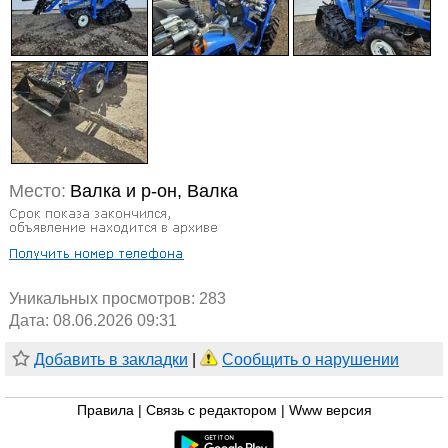
Место:
Валка и р-он, Валка
Уникальных просмотров:
283
Дата: 08.06.2026 09:31
Добавить в закладки
|
Сообщить о нарушении
Правила
|
Связь с редактором
|
Www версия