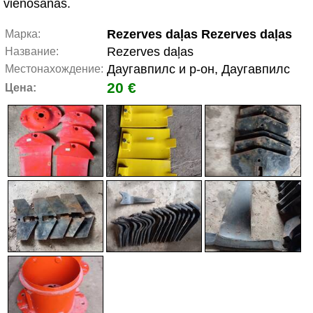
vienošanās.
Rezerves daļas Rezerves daļas
Марка:
Rezerves daļas
Название:
Даугавпилс и р-он, Даугавпилс
Местонахождение:
20 €
Цена: