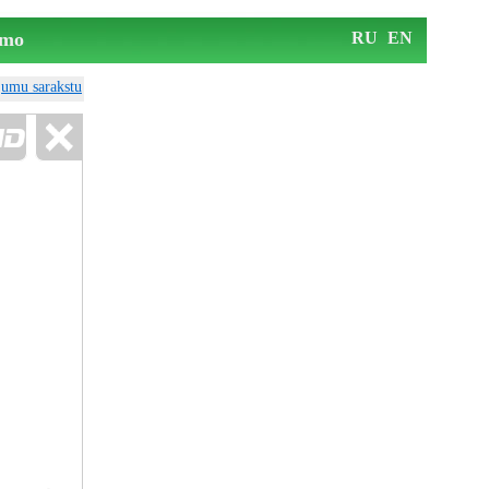
mo
RU
EN
ājumu sarakstu