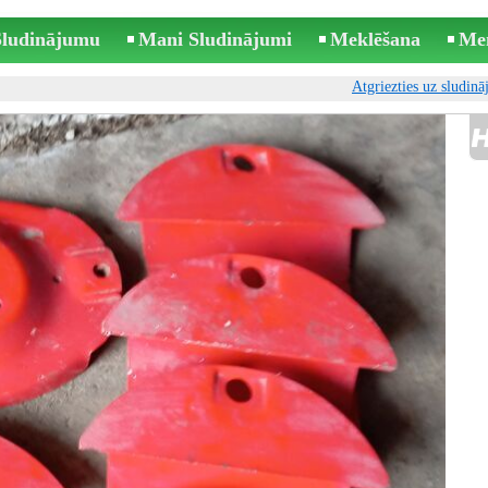
 Sludinājumu
Mani Sludinājumi
Meklēšana
Me
Atgriezties uz sludin