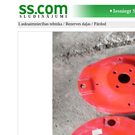
Iesniegt
SLUDINĀJUMI
Lauksaimniecības tehnika
/
Rezerves daļas
/ Pārdod