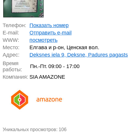
Телефон:
Показать номер
E-mail:
Отправить e-mail
WWW:
посмотреть
Место:
Елгава и р-он, Ценская вол.
Адрес:
Deksnes iela 9, Deksne, Padures pagasts
Время
Пн.-Пт.
09:00 - 17:00
работы:
Компания:
SIA AMAZONE
Уникальных просмотров:
106