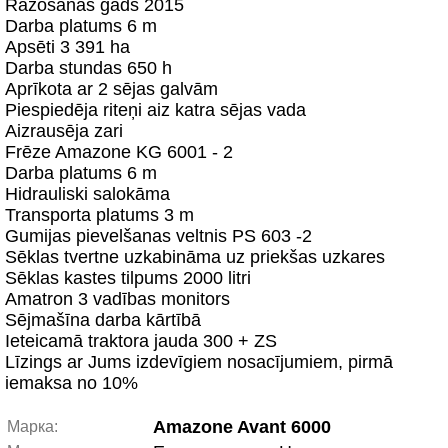
Ražošanas gads 2015
Darba platums 6 m
Apsēti 3 391 ha
Darba stundas 650 h
Aprīkota ar 2 sējas galvām
Piespiedēja riteņi aiz katra sējas vada
Aizrausēja zari
Frēze Amazone KG 6001 - 2
Darba platums 6 m
Hidrauliski salokāma
Transporta platums 3 m
Gumijas pievelšanas veltnis PS 603 -2
Sēklas tvertne uzkabināma uz priekšas uzkares
Sēklas kastes tilpums 2000 litri
Amatron 3 vadības monitors
Sējmašīna darba kārtībā
Ieteicamā traktora jauda 300 + ZS
Līzings ar Jums izdevīgiem nosacījumiem, pirmā
iemaksa no 10%
Amazone Avant 6000
Марка: