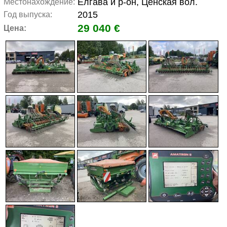
Елгава и р-он, Ценская вол.
Местонахождение:
2015
Год выпуска:
29 040 €
Цена: