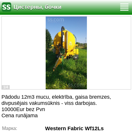
Цистерны, бочки
1/4
Pādodu 12m3 mucu, elektrība, gaisa bremzes,
divpusējais vakumsūknis - viss darbojas.
10000Eur bez Pvn
Cena runājama
Western Fabric Wf12Ls
Марка: