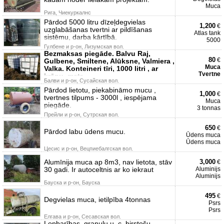
Muca
Рига, Чиекуркалнс
Pārdod 5000 litru dīzeļdegvielas
1,200
€
uzglabāšanas tvertni ar pildīšanas
Atlas tank
sistēmu, darba kārtībā.
5000
Гулбене и р-он, Лизумская вол.
Bezmaksas piegāde. Balvu Raj,
80
€
Gulbene, Smiltene, Alūksne, Valmiera ,
Muca
Valka. Konteineri tīri, 1000 litri , ar
Tvertne
krānu, metr
Балви и р-он, Сусайская вол.
Pārdod lietotu, piekabināmo mucu ,
1,000
€
tvertnes tilpums - 3000l , iespējama
Muca
piegāde.
3 tonnas
Прейли и р-он, Сутрская вол.
650
€
Pārdod labu ūdens mucu.
Ūdens muca
Ūdens muca
Цесис и р-он, Вецпиебалгская вол.
Alumīnija muca ap 8m3, nav lietota, stāv
3,000
€
30 gadi. Ir autoceltnis ar ko iekraut
Aluminijs
Aluminijs
Бауска и р-он, Бауска
495
€
Degvielas muca, ietilpība 4tonnas
Psrs
Psrs
Елгава и р-он, Сесавская вол.
Lopbarības, granulu u. c. birstošu