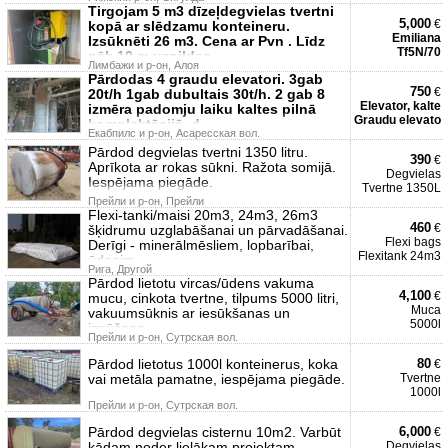
Tirgojam 5 m3 dīzeļdegvielas tvertni
5,000
€
kopā ar slēdzamu konteineru.
Emiliana
Izsūknēti 26 m3. Cena ar Pvn . Līdz
Tf5N/70
nāk 10 m uzpildes
Лимбажи и р-он, Алоя
Pārdodas 4 graudu elevatori. 3gab
750
€
20t/h 1gab dubultais 30t/h. 2 gab 8
Elevator, kalte
izmēra padomju laiku kaltes pilnā
Graudu elevato
komplektācijā, d
Екабпилс и р-он, Асаресская вол.
Pārdod degvielas tvertni 1350 litru.
390
€
Aprīkota ar rokas sūkni. Ražota somijā.
Degvielas
Iespējama piegāde.
Tvertne 1350L
Прейли и р-он, Прейли
Flexi-tanki/maisi 20m3, 24m3, 26m3
460
€
šķidrumu uzglabāšanai un pārvadāšanai.
Flexi bags
Derīgi - minerālmēsliem, lopbarībai,
Flexitank 24m3
ūdenim
Рига, Другой
Pārdod lietotu vircas/ūdens vakuma
4,100
€
mucu, cinkota tvertne, tilpums 5000 litri,
Muca
vakuumsūknis ar iesūkšanas un
5000l
izpūšana
Прейли и р-он, Сутрская вол.
Pārdod lietotus 1000l konteinerus, koka
80
€
vai metāla pamatne, iespējama piegāde.
Tvertne
1000l
Прейли и р-он, Сутрская вол.
Pārdod degvielas cisternu 10m2. Varbūt
6,000
€
kādam noder lielākam projektam.
Degvielas