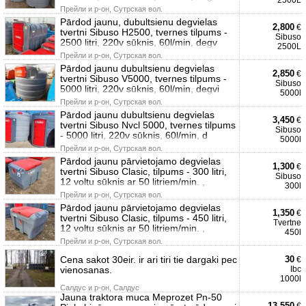
2500L
Прейли и р-он, Сутрская вол.
Pārdod jaunu, dubultsienu degvielas
2,800
€
tvertni Sibuso H2500, tvernes tilpums -
Sibuso
2500 litri, 220v sūknis, 60l/min, degv
2500L
Прейли и р-он, Сутрская вол.
Pārdod jaunu dubultsienu degvielas
2,850
€
tvertni Sibuso V5000, tvernes tilpums -
Sibuso
5000 litri, 220v sūknis, 60l/min, degvi
5000l
Прейли и р-он, Сутрская вол.
Pārdod jaunu dubultsienu degvielas
3,450
€
tvertni Sibuso Nvcl 5000, tvernes tilpums
Sibuso
- 5000 litri, 220v sūknis, 60l/min, d
5000l
Прейли и р-он, Сутрская вол.
Pārdod jaunu pārvietojamo degvielas
1,300
€
tvertni Sibuso Clasic, tilpums - 300 litri,
Sibuso
12 voltu sūknis ar 50 litriem/min. ,
300l
Прейли и р-он, Сутрская вол.
Pārdod jaunu pārvietojamo degvielas
1,350
€
tvertni Sibuso Clasic, tilpums - 450 litri,
Tvertne
12 voltu sūknis ar 50 litriem/min. ,
450l
Прейли и р-он, Сутрская вол.
Cena sakot 30eir. ir ari tiri tie dargaki pec
30
€
vienosanas.
Ibc
1000l
Салдус и р-он, Салдус
Jauna traktora muca Meprozet Pn-50
13,550