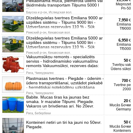
€
Piekabināma muca, piemērota ūdens vai
Meprozet
šķidrmēslu transportam Tilpums 5000 l
Pn-50
Pnei
Бауска и р-он, Ислицская вол.
Dīzeļdegvielas tvertnes Emiliana 9000 ar
7,950
€
uzpildes sistēmu - Tilpums 9000 litri -
Emiliana
Uztveršanas rezervuārs 110 % - Sūk
Tf9000
Рижский р-он, Кекавская вол.
Dīzeļdegvielas tvertnes Emiliana 5000 ar
6,950
€
uzpildes sistēmu - Tilpums 5000 litri -
Emiliana
Uztveršanas rezervuārs 110 % - Sūk
Tf5000
Рижский р-он, Кекавская вол.
Vakuumsūkņu remonts - specializēts
50
€
serviss - hidrodinamisko vakuumašīnu
Tvertņu vak
remonts Vakuumsūkņi, rezerves daļas:
Ūdens sūkņi
Samson, S
Рига, Чиекуркалнс
Plastmasas tvertnes - Piegāde - ūdenim -
700
€
ūdens transportēšanai, uzstādot piekabē
Tvertne pe
- hermētiskai notekūdēnu uzkrāšana
2000
Рига, Чиекуркалнс
Babite. Mucas tiras ka jaunas bez
20
€
smaka. Ir mazakie Tilpumi. Piegade.
Mucās Бочки
Vakaros un brivdienas ari. No 20evr.
Germany
Бочки 220л.
Рига, Бебербеки
Konteineri netiri un tiri ka jauni no 50evr.
50
€
Piegade.
Mucās Бочки
Konteiners