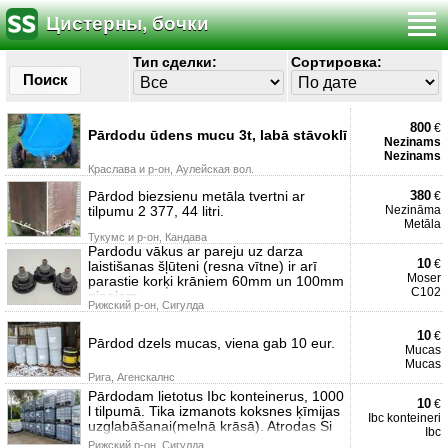
Цистерны, бочки
Тип сделки:
Сортировка:
Поиск
800
€
Pārdodu ūdens mucu 3t, labā stāvoklī
Nezinams
Nezinams
Краславa и р-он, Аулейская вол.
Pārdod biezsienu metāla tvertni ar
380
€
tilpumu 2 377, 44 litri.
Nezināma
Metāla
Тукумс и р-он, Кандава
Pardodu vākus ar pareju uz darza
10
€
laistišanas šļūteni (resna vītne) ir arī
Moser
parastie korķi krāniem 60mm un 100mm
C102
pieejam
Рижский р-он, Сигулда
10
€
Pārdod dzels mucas, viena gab 10 eur.
Mucas
Mucas
Рига, Агенскалнс
Pārdodam lietotus Ibc konteinerus, 1000
10
€
l tilpumā. Tika izmanots koksnes ķīmijas
Ibc konteineri
uzglabāšanai(melnā krāsā). Atrodas Si
Ibc
Рижский р-он, Сигулда