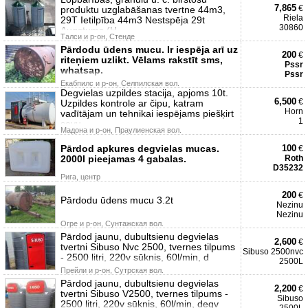
7,865
€
produktu uzglabāšanas tvertne 44m3,
Riela
29T Ietilpība 44m3 Nestspēja 29t
30860
Augstums (H
Талси и р-он, Стенде
Pārdodu ūdens mucu. Ir iespēja arī uz
200
€
riteņiem uzlikt. Vēlams rakstīt sms,
Pssr
whatsap.
Pssr
Екабпилс и р-он, Селпилская вол.
Degvielas uzpildes stacija, apjoms 10t.
6,500
€
Uzpildes kontrole ar čipu, katram
Horn
vadītājam un tehnikai iespējams piešķirt
1
savu
Мадона и р-он, Праулиенская вол.
Pārdod apkures degvielas mucas.
100
€
2000l pieejamas 4 gabalas.
Roth
D35232
Рига, центр
200
€
Pārdodu ūdens mucu 3.2t
Nezinu
Nezinu
Огре и р-он, Сунтажская вол.
Pārdod jaunu, dubultsienu degvielas
2,600
€
tvertni Sibuso Nvc 2500, tvernes tilpums
Sibuso 2500nvc
- 2500 litri, 220v sūknis, 60l/min, d
2500L
Прейли и р-он, Сутрская вол.
Pārdod jaunu, dubultsienu degvielas
2,200
€
tvertni Sibuso V2500, tvernes tilpums -
Sibuso
2500 litri, 220v sūknis, 60l/min, degv