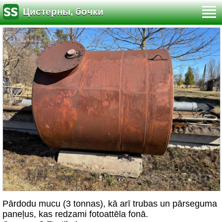
Цистерны, бочки
Pārdodu mucu (3 tonnas), kā arī trubas un pārseguma
paneļus, kas redzami fotoattēla fonā.