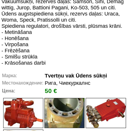
Vakuumsūkņi, rezerves daļas: Samson, Sihi, Demag
wittig, Jurop, Battioni Pagani, Ko-503, 505 un citi.
Ūdens augstspiediena sūkņi, rezervs daļas: Uraca,
Woma, Speck, Pratissolli un citi.
Spiediena regulatori, drošības vārsti, plūsmas krāni.
- Metināšana
- Honēšana
- Virpošana
- Frēzēšana
- Smilšu strūkla
- Krāsošanas darbi
Tvertņu vak Ūdens sūkņi
Марка:
Рига, Чиекуркалнс
Местонахождение:
50 €
Цена: