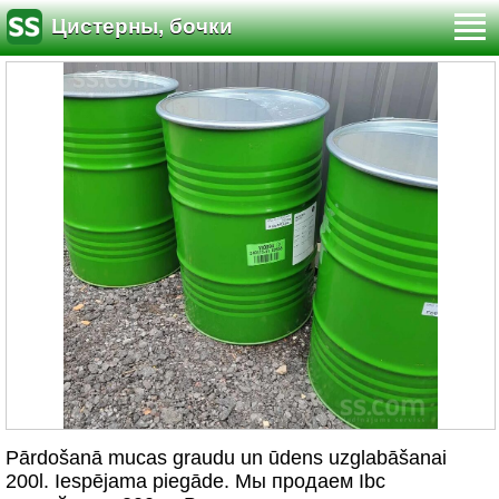
Цистерны, бочки
Pārdošanā mucas graudu un ūdens uzglabāšanai
200l. Iespējama piegāde. Мы продаем Ibc