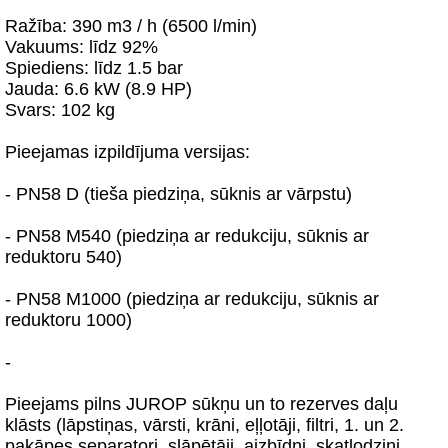
Ražība: 390 m3 / h (6500 l/min)
Vakuums: līdz 92%
Spiediens: līdz 1.5 bar
Jauda: 6.6 kW (8.9 HP)
Svars: 102 kg
Pieejamas izpildījuma versijas:
- PN58 D (tieša piedziņa, sūknis ar vārpstu)
- PN58 M540 (piedziņa ar redukciju, sūknis ar
reduktoru 540)
- PN58 M1000 (piedziņa ar redukciju, sūknis ar
reduktoru 1000)
-
Piеejams pilns JUROP sūkņu un to rezerves daļu
klāsts (lāpstiņas, vārsti, krāni, eļļotāji, filtri, 1. un 2.
pakāpes separatori, slāpētāji, aizbīdņi, skatlodziņi,