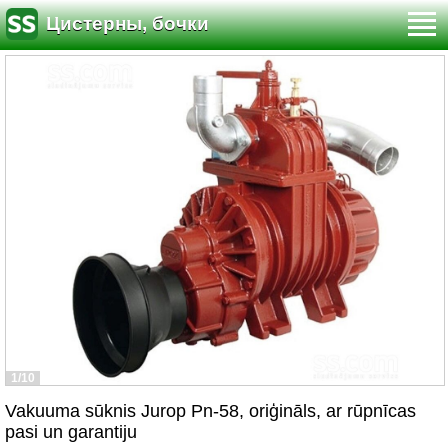
Цистерны, бочки
1/10
Vakuuma sūknis Jurop Pn-58, oriģināls, ar rūpnīcas
pasi un garantiju