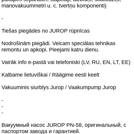
manovakuummetri u. c. tvertņu komponenti)
-
Tiešas piegādes no JUROP rūpnīcas
Nodrošinām piegādi. Veicam speciālas tehnikas
remontu un apkopi. Pieejami katru dienu.
Vairāk info e-pastā vai telefoniski (LV, RU, EN, LT, EE)
Kalbame lietuviškai / Räägime eesti keelt
Vakuuminis siurblys Jurop / Vaakumpump Jurop
-
-
-
Вакуумный насос JUROP PN-58, оригинальный, с
паспортом завода и гарантией.