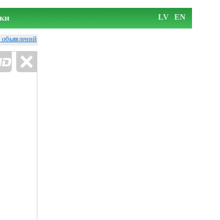
ки
LV
EN
у объявлений