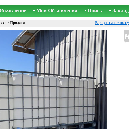
Объявление
Мои Объявления
Поиск
Заклад
очки
/ Продают
Вернуться к списк