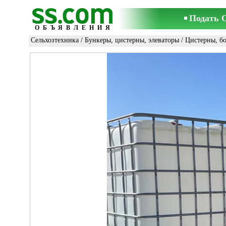
Подать 
ОБЪЯВЛЕНИЯ
Сельхозтехника
/
Бункеры, цистерны, элеваторы
/
Цистерны, б