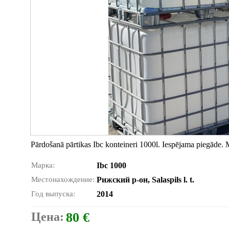
Pārdošanā pārtikas Ibc konteineri 1000l. Iespējama piegā
Марка:
Ibc 1000
Местонахождение:
Рижский р-он, Salaspils l. t.
Год выпуска:
2014
Цена:
80 €