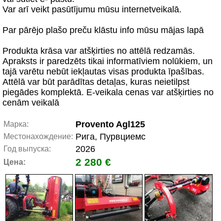
Var arī veikt pasūtījumu mūsu internetveikalā.
Par pārējo plašo preču klāstu info mūsu mājas lapā
Produkta krāsa var atšķirties no attēlā redzamās.
Apraksts ir paredzēts tikai informatīviem nolūkiem, un
tajā varētu nebūt iekļautas visas produkta īpašības.
Attēlā var būt parādītas detaļas, kuras neietilpst
piegādes komplektā. E-veikala cenas var atšķirties no
cenām veikalā
Provento Agl125
Марка:
Рига, Пурвциемс
Местонахождение:
2026
Год выпуска:
2 280 €
Цена: