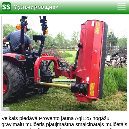
Мульчировщики
1/7
Veikals piedāvā Provento jauna Agl125 nogāžu
grāvjmalu mulčeris pļaujmašīna smalcinātājs mulčētājs