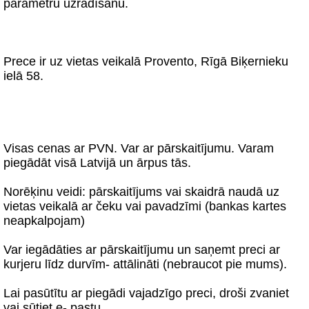
parametru uzrādīšanu.
Prece ir uz vietas veikalā Provento, Rīgā Biķernieku
ielā 58.
Visas cenas ar PVN. Var ar pārskaitījumu. Varam
piegādāt visā Latvijā un ārpus tās.
Norēķinu veidi: pārskaitījums vai skaidrā naudā uz
vietas veikalā ar čeku vai pavadzīmi (bankas kartes
neapkalpojam)
Var iegādāties ar pārskaitījumu un saņemt preci ar
kurjeru līdz durvīm- attālināti (nebraucot pie mums).
Lai pasūtītu ar piegādi vajadzīgo preci, droši zvaniet
vai sūtiet e- pastu.