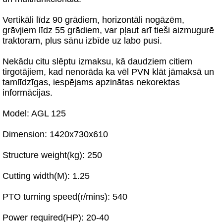
Vertikāli līdz 90 grādiem, horizontāli nogāzēm,
grāvjiem līdz 55 grādiem, var pļaut arī tieši aizmugurē
traktoram, plus sānu izbīde uz labo pusi.
Nekādu citu slēptu izmaksu, kā daudziem citiem
tirgotājiem, kad nenorāda ka vēl PVN klāt jāmaksā un
tamlīdzīgas, iespējams apzinātas nekorektas
informācijas.
Model: AGL 125
Dimension: 1420x730x610
Structure weight(kg): 250
Cutting width(M): 1.25
PTO turning speed(r/mins): 540
Power required(HP): 20-40