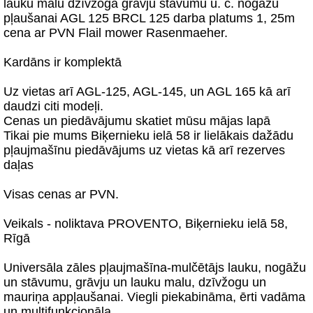
lauku malu dzīvžoga grāvju stāvumu u. c. nogāžu
pļaušanai AGL 125 BRCL 125 darba platums 1, 25m
cena ar PVN Flail mower Rasenmaeher.
Kardāns ir komplektā
Uz vietas arī AGL-125, AGL-145, un AGL 165 kā arī
daudzi citi modeļi.
Cenas un piedāvājumu skatiet mūsu mājas lapā
Tikai pie mums Biķernieku ielā 58 ir lielākais dažādu
pļaujmašīnu piedāvājums uz vietas kā arī rezerves
daļas
Visas cenas ar PVN.
Veikals - noliktava PROVENTO, Biķernieku ielā 58,
Rīgā
Universāla zāles pļaujmašīna-mulčētājs lauku, nogāžu
un stāvumu, grāvju un lauku malu, dzīvžogu un
mauriņa appļaušanai. Viegli piekabināma, ērti vadāma
un multifunkcionāla.