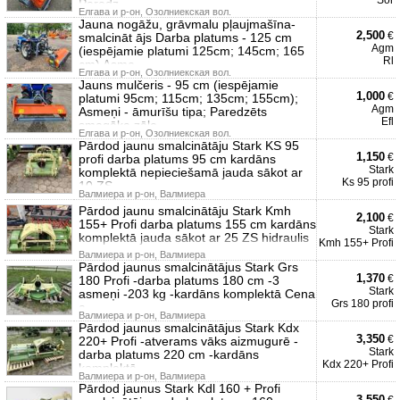
Sor
Paredz
Елгава и р-он, Озолниекская вол.
Jauna nogāžu, grāvmalu pļaujmašīna-
2,500
€
smalcināt ājs Darba platums - 125 cm
Agm
(iespējamie platumi 125cm; 145cm; 165
Rl
cm) Asme
Елгава и р-он, Озолниекская вол.
Jauns mulčeris - 95 cm (iespējamie
1,000
€
platumi 95cm; 115cm; 135cm; 155cm);
Agm
Asmeņi - āmurīšu tipa; Paredzēts
Efl
smagāka zāle
Елгава и р-он, Озолниекская вол.
Pārdod jaunu smalcinātāju Stark KS 95
1,150
€
profi darba platums 95 cm kardāns
Stark
komplektā nepieciešamā jauda sākot ar
Ks 95 profi
10 ZS
Валмиера и р-он, Валмиера
Pārdod jaunu smalcinātāju Stark Kmh
2,100
€
155+ Profi darba platums 155 cm kardāns
Stark
komplektā jauda sākot ar 25 ZS hidraulis
Kmh 155+ Profi
Валмиера и р-он, Валмиера
Pārdod jaunus smalcinātājus Stark Grs
1,370
€
180 Profi -darba platums 180 cm -3
Stark
asmeņi -203 kg -kardāns komplektā Cena
Grs 180 profi
a
Валмиера и р-он, Валмиера
Pārdod jaunus smalcinātājus Stark Kdx
3,350
€
220+ Profi -atverams vāks aizmugurē -
Stark
darba platums 220 cm -kardāns
Kdx 220+ Profi
komplektā -
Валмиера и р-он, Валмиера
Pārdod jaunus Stark Kdl 160 + Profi
3,550