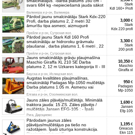
€
smalcinātājus. -darba platums 160 cm -
Stark
svars 684 kg -nepieciešamā jauda sākot
Kdl 160+ Profi
ar
Валмиера и р-он, Валмиера
Pārdod jaunu smalcinātāju Stark Kdx-220
3,000
€
Profi, darba platums 2, 2 metri 32
Stark
āmurīšu tipa asmeņi, aizmugurē
Kdx 220 profi
pievelšan
Прейли и р-он, Сутрская вол.
Pārdod jaunu Stark Kdl 160 Profi
3,300
€
smalcinātāju ar hidroroku grāvmalu
Stark
pļaušanai , darba platums 1, 6 metri , 22
200 profi
āmurīš
Прейли и р-он, Сутрская вол.
Jauns smalcinātājs grāvju pļaujmašīna
10,350
€
Maschio Giraffa XL 210 SE Darba
Maschio
platums 2, 12 m Uzkares kategorija II - III
Giraffa xl
N
Бауска и р-он, Ислицская вол.
Augstas kvalitātes pļaujmašīnas,
950
€
smalcinātāji Padagas Mp-1050 mulčētājs
Padagas
Darba platums 1.05 m. Asmeņu vai
Mp-1050
veserīšu ti
Елгава и р-он, Озолниекская вол.
Jauns zāles pļāvējs/mulčētājs. Minimālā
1,690
€
traktora jauda: 15 ZS. Zāles pļāvējs /
Jansen
mulčētājs Jansen EFG-105 : - Īpaši
Efg-105
Рига, Дарзциемс
Pārdodam jaunus zāles
1,195
€
pļāvējus/mulčētājus pa tiešo no
Greacus
ražotājiem. Īpaši izturīga konstrukcija.
Ekn 115
Pieejamie platumi E