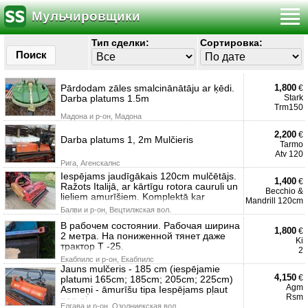
Мульчировщики
Тип сделки:
Сортировка:
Поиск
Pārdodam zāles smalcinānātāju ar ķēdi.
1,800
€
Darba platums 1.5m
Stark
Trm150
Мадона и р-он, Мадона
2,200
€
Darba platums 1, 2m Mulčieris
Tarmo
Atv 120
Рига, Агенскалнс
Iespējams jaudīgākais 120cm mulčētājs.
1,400
€
Ražots Italijā, ar kārtīgu rotora cauruli un
Becchio &
lieliem amurīšiem. Komplektā kar
Mandrill 120cm
Балви и р-он, Вецтилжская вол.
В рабочем состоянии. Рабочая ширина
1,800
€
2 метра. На пониженной тянет даже
Ki
трактор Т -25.
2
Екабпилс и р-он, Екабпилс
Jauns mulčeris - 185 cm (iespējamie
4,150
€
platumi 165cm; 185cm; 205cm; 225cm)
Agm
Asmeņi - āmurīšu tipa Iespējams pļaut
Rsm
gan ai
Елгава и р-он, Озолниекская вол.