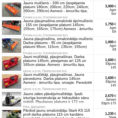
Jauns mulčieris - 200 cm (iespējamie
3,000
€
platumi 180cm; 200cm; 220cm; 240cm;
Agm
260cm; 290cm) Asmeņi - āmurīšu tipa;
Sor
Paredz
Елгава и р-он, Озолниекская вол.
Jauna pļaujmašīna-smalcināt ājs/mulčeris
1,750
€
- 155 cm (iespējamie platumi 145cm;
Agm
155cm; 165cm; 175cm) Asmeņi - āmurīšu
Efr
ti
Елгава и р-он, Озолниекская вол.
Jauna pļaujmašīna, smalcinātājs-mulčeris
1,000
€
Darba platums - 95 cm (iespējamie
Agm
platumi 95cm; 115cm; 135cm; 155cm)
Efl
Asmeņ
Елгава и р-он, Озолниекская вол.
Jauni mulčētāji, pļaujmašīnas. Darba
1,600
€
platums 145cm, pieejamas arī 125 un
Efgcmz
165cm platas. Asmeņi - āmurīšu tipa,
145
smagie
Цесис и р-он, Приекульская вол.
Jauni mulčētāji, pļaujmašīnas. Jauns
1,600
€
pievedums. Darba platums 145cm
Efgcmz
Asmeņi - āmurīšu tipa, smagie. Paredzēti
145
smagāk
Цесис и р-он, Приекульская вол.
Jauns zāles pļāvējs/mulčētājs. Īpaši
2,670
€
izturīga konstrukcija ar hidraulisko sānu
Jansen
nobīdi. Pļaušanas platums ir 172 cm.
Efgch-175
Рига, Дарзциемс
Pārdod jaunu smalcinātāju Stark KS 115
1,230
€
profi darba platums 115 cm kardāns
Stark