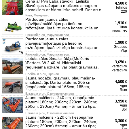
Cena ar Pvn Labā stāvoklī. Lielisks
4,500
€
Slovēnijas ražojuma mulčieris smagiem
Tehnos
apstakļiem ar hidraulisko nobīdi. Der arī n
220
Рига, Межциемс
Pārdodam jaunus zāles
1,910
€
pļāvējus/mulčētājus pa tiešo no
Titan
ražotājiem. Īpaši izturīga konstrukcija un
Nam-195
smagāki veserīsī kā J
Рижский р-он, Марупская вол.
Pārdodam jaunus zāles
1,900
€
pļāvējus/mulčētājus pa tiešo no
Greacus
ražotājiem. Īpaši izturīga konstrukcija ar
Mkp
sānu nobīdi un atvera
Рижский р-он, Марупская вол.
Lietots zāles Smalcinātājs(Mulčeris
3,650
€
)Perfect- W 2.40 M. Hidrauliski
Perfect- w
regulējama uzkare. var pļaut grāvmalas.
Perfect- w
Āmurīšu tipa
Прейли и р-он, Прейли
Jauna nogāžu, grāvmalu pļaujmašīna-
4,500
€
smalcināt ājs Darba platums 205 cm
Agm
(iespējamie platumi 165cm; 185cm;
Rsm
205cm; 225cm)
Елгава и р-он, Озолниекская вол.
Jauns mulčieris - 240 cm; (iespējamie
3,950
€
platumi 180cm; 200cm; 220cm; 240cm;
Agm
260cm; 290cm) Asmeņi - āmurīšu tipa;
Sor
Pared
Елгава и р-он, Озолниекская вол.
Jauns mulčieris - 220 cm (iespējamie
3,300
€
platumi 180cm; 200cm; 220cm; 240cm;
Agm
260cm; 290cm) Asmeņi - āmurīšu tipa;