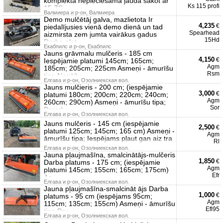
komplektā nepieciešamā jauda sākot ar
Ks 115 profi
15 ZS
Валмиера и р-он, Валмиера
Demo mulčētāj galva, mazlietota Ir
4,235
€
piedalījusies vienā demo dienā un tad
Spearhead
aizmirsta zem jumta vairākus gadus
15Hd
Darba plat
Екабпилс и р-он, Екабпилс
Jauns grāvmalu mulčeris - 185 cm
4,150
€
Iespējamie platumi 145cm; 165cm;
Agm
185cm; 205cm; 225cm Asmeņi - āmurīšu
Rsm
tipa Nogāžu,
Елгава и р-он, Озолниекская вол.
Jauns mulčieris - 200 cm; (iespējamie
3,000
€
platumi 180cm; 200cm; 220cm; 240cm;
Agm
260cm; 290cm) Asmeņi - āmurīšu tipa;
Sor
Pared
Елгава и р-он, Озолниекская вол.
Jauns mulčeris - 145 cm (iespējamie
2,500
€
platumi 125cm; 145cm; 165 cm) Asmeņi -
Agm
āmurīšu tipa; Iespējams pļaut gan aiz tra
Rl
Елгава и р-он, Озолниекская вол.
Jauna pļaujmašīna, smalcinātājs-mulčeris
1,850
€
Darba platums - 175 cm; (iespējamie
Agm
platumi 145cm; 155cm; 165cm; 175cm)
Efr
As
Елгава и р-он, Озолниекская вол.
Jauna pļaujmašīna-smalcināt ājs Darba
1,000
€
platums - 95 cm (iespējams 95cm;
Agm
115cm; 135cm; 155cm) Asmeņi - āmurīšu
Efl95
tipa Par
Елгава и р-он, Озолниекская вол.