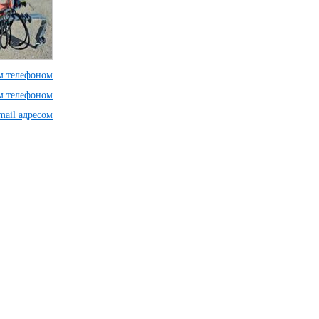
им телефоном
им телефоном
mail адресом