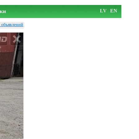
ки
LV
EN
у объявлений