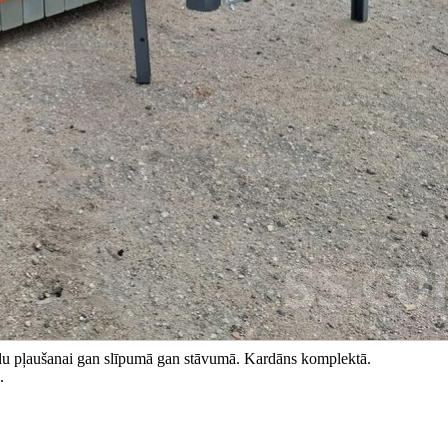
alu pļaušanai gan slīpumā gan stāvumā. Kardāns komplektā.
.