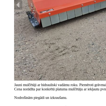
Jauni mulčētāji ar hidrauliski vadāmu roku. Piemēroti grāvm
Cena norādīta par konkrētā platuma mulčētāju ar iekļautu pvn
Nodrošinām piegādi un izkraušanu.