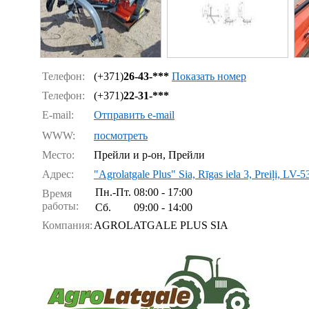
Телефон:
(+371)
26-43-***
Показать номер
Телефон:
(+371)
22-31-***
E-mail:
Отправить e-mail
WWW:
посмотреть
Место:
Прейли и р-он, Прейли
Адрес:
"Agrolatgale Plus" Sia, Rīgas iela 3, Preiļi, LV-
Пн.-Пт.
08:00 - 17:00
Время
работы:
Сб.
09:00 - 14:00
Компания:
AGROLATGALE PLUS SIA