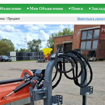
Объявление
Мои Объявления
Поиск
Заклад
ики
/ Продают
Вернуться к списк