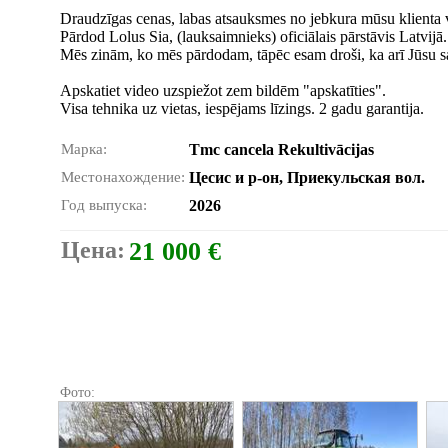
Draudzīgas cenas, labas atsauksmes no jebkura mūsu klienta v
Pārdod Lolus Sia, (lauksaimnieks) oficiālais pārstāvis Latvijā.
Mēs zinām, ko mēs pārdodam, tāpēc esam droši, ka arī Jūsu sai
Apskatiet video uzspiežot zem bildēm "apskatīties".
Visa tehnika uz vietas, iespējams līzings. 2 gadu garantija.
Марка:
Tmc cancela Rekultivācijas
Местонахождение:
Цесис и р-он, Приекульская вол.
Год выпуска:
2026
Цена:
21 000 €
Фото: