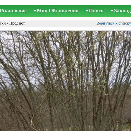
Объявление
Мои Объявления
Поиск
Заклад
ики
/ Продают
Вернуться к списк