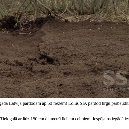
ji gadā Latvijā pārdodam ap 50 frēzēm) Lolus SIA pārdod tirgū pārbaudīt
Tiek galā ar līdz 150 cm diametrā lieliem celmiem. Iespējams iegādāti
.