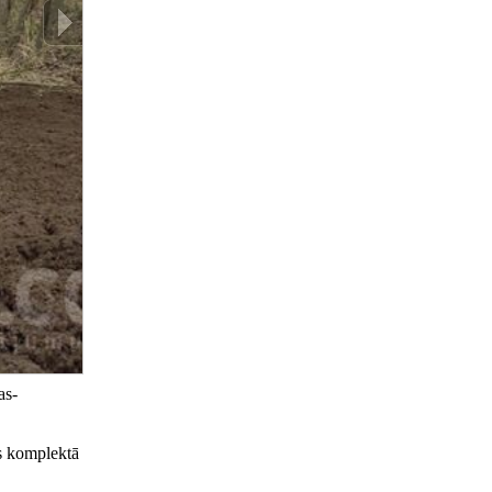
as-
es komplektā