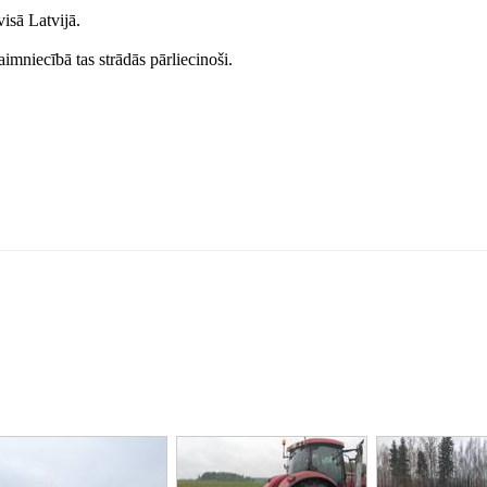
isā Latvijā.
mniecībā tas strādās pārliecinoši.