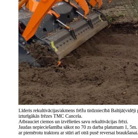
Līderis rekultivācijas/akmens frēžu tirdzniecībā Baltijā(vidē
izturīgākās frēzes TMC Cancela.
Atbrauciet ciemos un izvēlieties savu rekultivācijas frēzi.
Jaudas nepieciešamība sākot no 70 zs darba platumam 1, 5m. 
ar piemērotu traktoru ar stūri arī otrā pusē reversai braukšanai