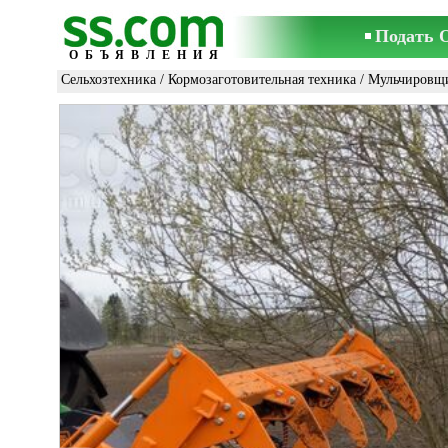
Подать 
ОБЪЯВЛЕНИЯ
Сельхозтехника
/
Кормозаготовительная техника
/
Мульчировщ