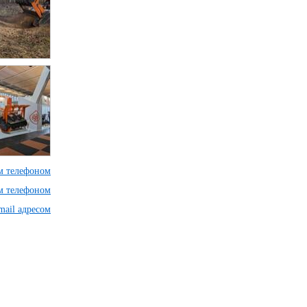
им телефоном
им телефоном
mail адресом