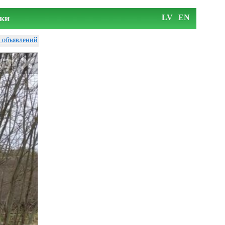
ки
LV
EN
у объявлений