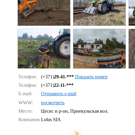
Телефон:
(+371)
29-41-***
Показать номер
Телефон:
(+371)
22-11-***
E-mail:
Отправить e-mail
WWW:
посмотреть
Место:
Цесис и р-он, Приекульская вол.
Компания:
Lolus SIA